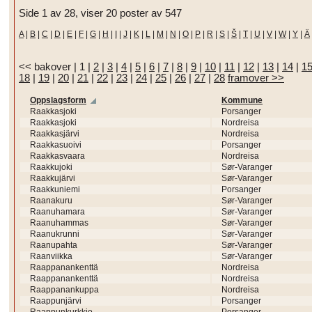
Side 1 av 28, viser 20 poster av 547
A
|
B
|
C
|
D
|
E
|
F
|
G
|
H
|
I
|
J
|
K
|
L
|
M
|
N
|
O
|
P
|
R
|
S
|
Š
|
T
|
U
|
V
|
W
|
Y
|
Ä
<< bakover
|
1
|
2
|
3
|
4
|
5
|
6
|
7
|
8
|
9
|
10
|
11
|
12
|
13
|
14
|
1
18
|
19
|
20
|
21
|
22
|
23
|
24
|
25
|
26
|
27
|
28
framover >>
Oppslagsform
Kommune
Raakkasjoki
Porsanger
Raakkasjoki
Nordreisa
Raakkasjärvi
Nordreisa
Raakkasuoivi
Porsanger
Raakkasvaara
Nordreisa
Raakkujoki
Sør-Varanger
Raakkujärvi
Sør-Varanger
Raakkuniemi
Porsanger
Raanakuru
Sør-Varanger
Raanuhamara
Sør-Varanger
Raanuhammas
Sør-Varanger
Raanukrunni
Sør-Varanger
Raanupahta
Sør-Varanger
Raanviikka
Sør-Varanger
Raappanankenttä
Nordreisa
Raappanankenttä
Nordreisa
Raappanankuppa
Nordreisa
Raappunjärvi
Porsanger