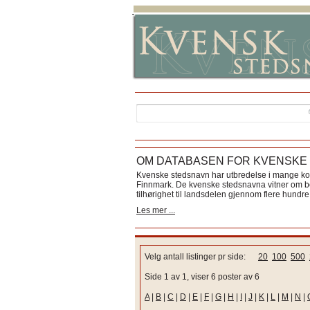
OM DATABASEN FOR KVENSKE
Kvenske stedsnavn har utbredelse i mange k
Finnmark. De kvenske stedsnavna vitner om bos
tilhørighet til landsdelen gjennom flere hundre 
Les mer ...
Velg antall listinger pr side:
20
100
500
Side 1 av 1, viser 6 poster av 6
A
|
B
|
C
|
D
|
E
|
F
|
G
|
H
|
I
|
J
|
K
|
L
|
M
|
N
|