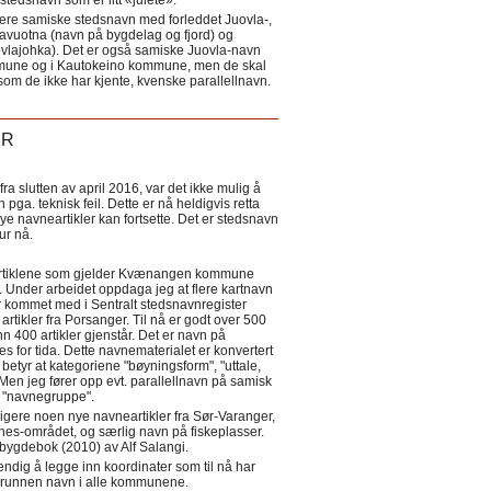
tedsnavn som er litt «julete».
ere samiske stedsnavn med forleddet Juovla-,
lavuotna (navn på bygdelag og fjord) og
ovlajohka). Det er også samiske Juovla-navn
mmune og i Kautokeino kommune, men de skal
som de ikke har kjente, kvenske parallellnavn.
ER
a slutten av april 2016, var det ikke mulig å
 pga. teknisk feil. Dette er nå heldigvis retta
nye navneartikler kan fortsette. Det er stedsnavn
 tur nå.
eartiklene som gjelder Kvænangen kommune
ler. Under arbeidet oppdaga jeg at flere kartnavn
 kommet med i Sentralt stedsnavnregister
artikler fra Porsanger. Til nå er godt over 500
nn 400 artikler gjenstår. Det er navn på
s for tida. Dette navnematerialet er konvertert
betyr at kategoriene "bøyningsform", "uttale,
Men jeg fører opp evt. parallellnavn på samisk
et "navnegruppe".
igere noen nye navneartikler fra Sør-Varanger,
s-området, og særlig navn på fiskeplasser.
i bygdebok (2010) av Alf Salangi.
ndig å legge inn koordinater som til nå har
i grunnen navn i alle kommunene.