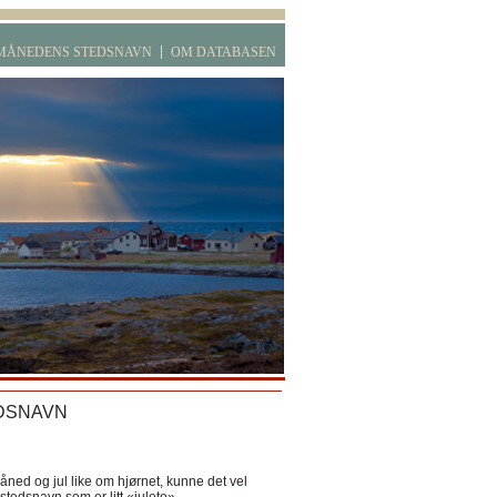
MÅNEDENS STEDSNAVN
OM DATABASEN
DSNAVN
ned og jul like om hjørnet, kunne det vel