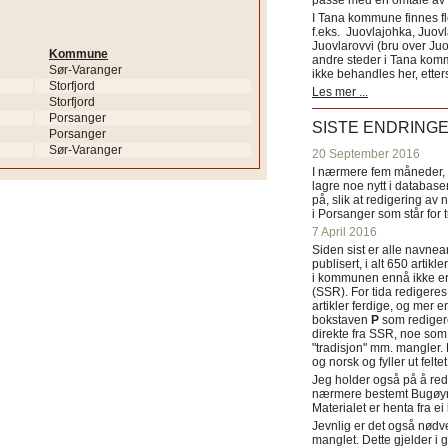
passe med en omtale av s
I Tana kommune finnes fl
f.eks. Juovlajohka, Juov
Juovlarovvi (bru over Ju
Kommune
andre steder i Tana ko
Sør-Varanger
ikke behandles her, etter
Storfjord
Les mer ...
Storfjord
Porsanger
SISTE ENDRING
Porsanger
Sør-Varanger
20 September 2016
I nærmere fem måneder, fr
lagre noe nytt i databasen
på, slik at redigering av 
i Porsanger som står for
7 April 2016
Siden sist er alle navn
publisert, i alt 650 artik
i kommunen ennå ikke er
(SSR). For tida redigeres 
artikler ferdige, og mer e
bokstaven
P
som redigere
direkte fra SSR, noe som 
"tradisjon" mm. mangler. 
og norsk og fyller ut felt
Jeg holder også på å red
nærmere bestemt Bugøyne
Materialet er henta fra e
Jevnlig er det også nødve
manglet. Dette gjelder 