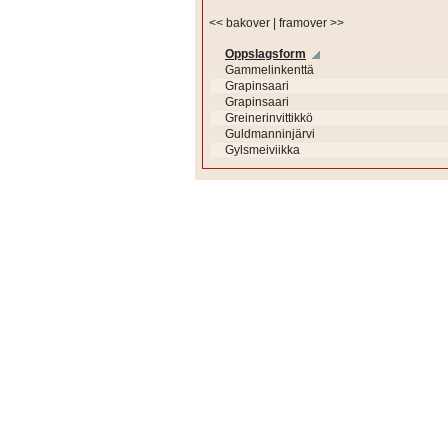
<< bakover
|
framover >>
Oppslagsform
Gammelinkenttä
Grapinsaari
Grapinsaari
Greinerinvittikkö
Guldmanninjärvi
Gylsmeiviikka