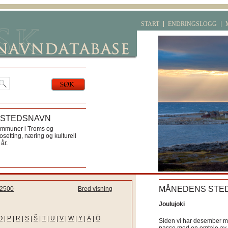
START
ENDRINGSLOGG
 STEDSNAVN
ommuner i Troms og
etting, næring og kulturell
år.
MÅNEDENS STE
2500
Bred visning
Joulujoki
O
|
P
|
R
|
S
|
Š
|
T
|
U
|
V
|
W
|
Y
|
Ä
|
Ö
Siden vi har desember må