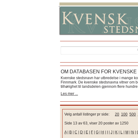
OM DATABASEN FOR KVENSKE
Kvenske stedsnavn har utbredelse i mange k
Finnmark. De kvenske stedsnavna vitner om bos
tilhørighet til landsdelen gjennom flere hundre 
Les mer ...
Velg antall listinger pr side:
20
100
500
Side 13 av 63, viser 20 poster av 1250
A
|
B
|
C
|
D
|
E
|
F
|
G
|
H
|
I
|
J
|
K
|
L
|
M
|
N
|