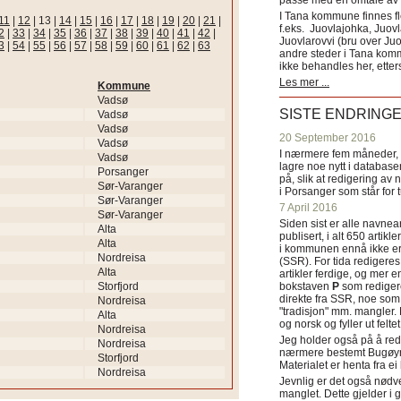
passe med en omtale av s
I Tana kommune finnes fl
11
|
12
|
13
|
14
|
15
|
16
|
17
|
18
|
19
|
20
|
21
|
f.eks. Juovlajohka, Juov
2
|
33
|
34
|
35
|
36
|
37
|
38
|
39
|
40
|
41
|
42
|
Juovlarovvi (bru over Ju
3
|
54
|
55
|
56
|
57
|
58
|
59
|
60
|
61
|
62
|
63
andre steder i Tana ko
ikke behandles her, etter
Les mer ...
Kommune
Vadsø
SISTE ENDRING
Vadsø
Vadsø
20 September 2016
Vadsø
I nærmere fem måneder, fr
Vadsø
lagre noe nytt i databasen
Porsanger
på, slik at redigering av 
Sør-Varanger
i Porsanger som står for
Sør-Varanger
7 April 2016
Sør-Varanger
Siden sist er alle navn
Alta
publisert, i alt 650 artik
Alta
i kommunen ennå ikke er
Nordreisa
(SSR). For tida redigeres 
Alta
artikler ferdige, og mer e
Storfjord
bokstaven
P
som redigere
direkte fra SSR, noe som 
Nordreisa
"tradisjon" mm. mangler. 
Alta
og norsk og fyller ut felt
Nordreisa
Jeg holder også på å red
Nordreisa
nærmere bestemt Bugøyne
Storfjord
Materialet er henta fra e
Nordreisa
Jevnlig er det også nødve
manglet. Dette gjelder 