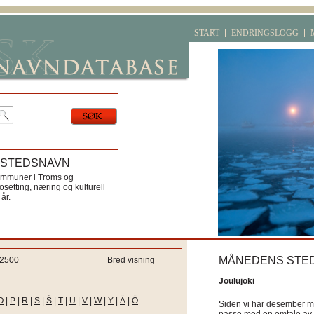
START
ENDRINGSLOGG
 STEDSNAVN
ommuner i Troms og
etting, næring og kulturell
år.
MÅNEDENS STE
2500
Bred visning
Joulujoki
O
|
P
|
R
|
S
|
Š
|
T
|
U
|
V
|
W
|
Y
|
Ä
|
Ö
Siden vi har desember må