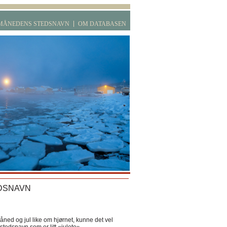
MÅNEDENS STEDSNAVN
OM DATABASEN
DSNAVN
ned og jul like om hjørnet, kunne det vel