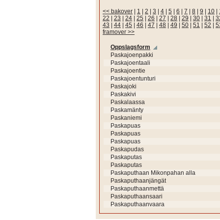
<< bakover
|
1
|
2
|
3
|
4
|
5
|
6
|
7
|
8
|
9
|
10
|
22
|
23
|
24
|
25
|
26
|
27
|
28
|
29
|
30
|
31
|
3
43
|
44
|
45
|
46
|
47
|
48
|
49
|
50
|
51
|
52
|
5
framover >>
Oppslagsform
Paskajoenpakki
Paskajoentaali
Paskajoentie
Paskajoentunturi
Paskajoki
Paskakivi
Paskalaassa
Paskamänty
Paskaniemi
Paskapuas
Paskapuas
Paskapuas
Paskapudas
Paskaputas
Paskaputas
Paskaputhaan Mikonpahan alla
Paskaputhaanjängät
Paskaputhaanmettä
Paskaputhaansaari
Paskaputhaanvaara