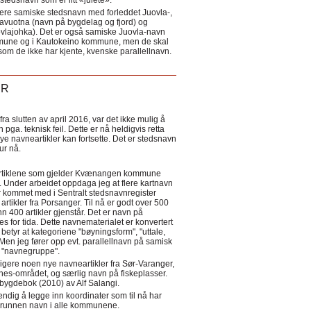
tedsnavn som er litt «julete».
ere samiske stedsnavn med forleddet Juovla-,
lavuotna (navn på bygdelag og fjord) og
ovlajohka). Det er også samiske Juovla-navn
mmune og i Kautokeino kommune, men de skal
som de ikke har kjente, kvenske parallellnavn.
ER
a slutten av april 2016, var det ikke mulig å
 pga. teknisk feil. Dette er nå heldigvis retta
nye navneartikler kan fortsette. Det er stedsnavn
 tur nå.
eartiklene som gjelder Kvænangen kommune
ler. Under arbeidet oppdaga jeg at flere kartnavn
 kommet med i Sentralt stedsnavnregister
artikler fra Porsanger. Til nå er godt over 500
nn 400 artikler gjenstår. Det er navn på
s for tida. Dette navnematerialet er konvertert
betyr at kategoriene "bøyningsform", "uttale,
Men jeg fører opp evt. parallellnavn på samisk
et "navnegruppe".
igere noen nye navneartikler fra Sør-Varanger,
s-området, og særlig navn på fiskeplasser.
i bygdebok (2010) av Alf Salangi.
ndig å legge inn koordinater som til nå har
i grunnen navn i alle kommunene.