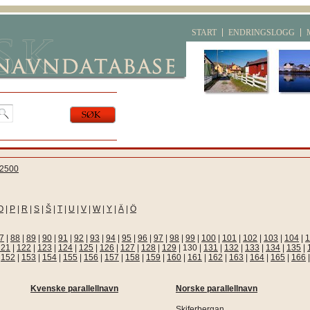
START
ENDRINGSLOGG
2500
O
|
P
|
R
|
S
|
Š
|
T
|
U
|
V
|
W
|
Y
|
Ä
|
Ö
7
|
88
|
89
|
90
|
91
|
92
|
93
|
94
|
95
|
96
|
97
|
98
|
99
|
100
|
101
|
102
|
103
|
104
|
1
121
|
122
|
123
|
124
|
125
|
126
|
127
|
128
|
129
|
130
|
131
|
132
|
133
|
134
|
135
|
|
152
|
153
|
154
|
155
|
156
|
157
|
158
|
159
|
160
|
161
|
162
|
163
|
164
|
165
|
166
Kvenske parallellnavn
Norske parallellnavn
Skiferbergan