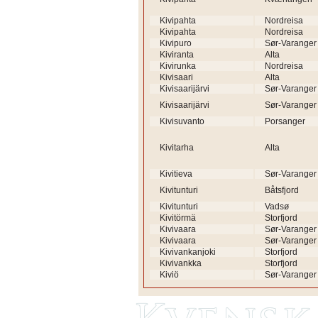
Kivipahta
Nordreisa
Kivipahta
Nordreisa
Kivipuro
Sør-Varanger
Kiviranta
Alta
Kivirunka
Nordreisa
Kivisaari
Alta
Kivisaarijärvi
Sør-Varanger
Kivisaarijärvi
Sør-Varanger
Kivisuvanto
Porsanger
Kivitarha
Alta
Kivitieva
Sør-Varanger
Kivitunturi
Båtsfjord
Kivitunturi
Vadsø
Kivitörmä
Storfjord
Kivivaara
Sør-Varanger
Kivivaara
Sør-Varanger
Kivivankanjoki
Storfjord
Kivivankka
Storfjord
Kiviö
Sør-Varanger