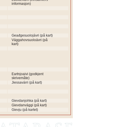
informasjon)
Geađgesuolojávri (på kart)
Vággahovsuoloávri (på
kart)
Eartnjoaivi (godkjent
skrivemåte)
Jiessavárri (på kart)
Gievdanjohka (på kart)
Gievdanvággi (på kart)
Gievju (på kartet)