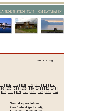
MÅNEDENS STEDSNAVN
OM DATABASEN
Smal visning
05
|
106
|
107
|
108
|
109
|
110
|
111
|
112
|
136
|
137
|
138
|
139
|
140
|
141
|
142
|
143
|
|
167
|
168
|
169
|
170
|
171
|
172
|
173
|
174
|
Samiske parallellnavn
Geađgebakti (på kartet),
Luoktevárri (innsamlers