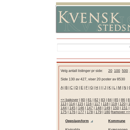
Velg antall listinger pr side:
20
100
500
Side 130 av 427, viser 20 poster av 8530
A
|
B
|
C
|
D
|
E
|
F
|
G
|
H
|
I
|
J
|
K
|
L
|
M
|
N
|
<< bakover
|
80
|
81
|
82
|
83
|
84
|
85
|
86
|
8
113
|
114
|
115
|
116
|
117
|
118
|
119
|
120
|
144
|
145
|
146
|
147
|
148
|
149
|
150
|
151
175
|
176
|
177
|
178
|
179
|
180
framover >>
Oppslagsform
Kommune
Kivipahta
Kvænangen