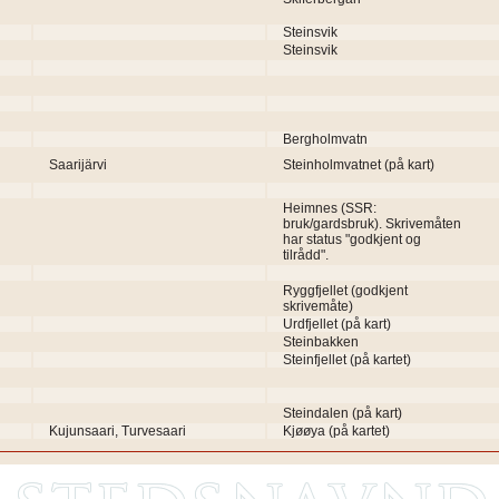
Steinsvik
Steinsvik
Bergholmvatn
Saarijärvi
Steinholmvatnet (på kart)
Heimnes (SSR:
bruk/gardsbruk). Skrivemåten
har status "godkjent og
tilrådd".
Ryggfjellet (godkjent
skrivemåte)
Urdfjellet (på kart)
Steinbakken
Steinfjellet (på kartet)
Steindalen (på kart)
Kujunsaari, Turvesaari
Kjøøya (på kartet)