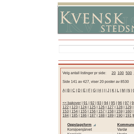
Velg antall listinger pr side:
20
100
500
Side 141 av 427, viser 20 poster av 8530
A
|
B
|
C
|
D
|
E
|
F
|
G
|
H
|
I
|
J
|
K
|
L
|
M
|
N
|
<< bakover
|
91
|
92
|
93
|
94
|
95
|
96
|
97
|
9
122
|
123
|
124
|
125
|
126
|
127
|
128
|
129
153
|
154
|
155
|
156
|
157
|
158
|
159
|
160
184
|
185
|
186
|
187
|
188
|
189
|
190
|
191
Oppslagsform
Kommun
Korsijoenjärvet
Vardø