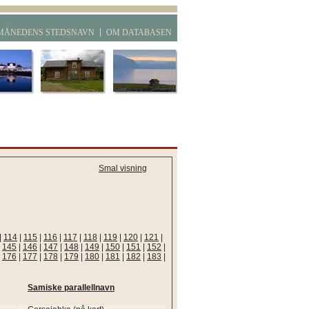
MÅNEDENS STEDSNAVN
OM DATABASEN
Smal visning
|
114
|
115
|
116
|
117
|
118
|
119
|
120
|
121
|
|
145
|
146
|
147
|
148
|
149
|
150
|
151
|
152
|
|
176
|
177
|
178
|
179
|
180
|
181
|
182
|
183
|
Samiske parallellnavn