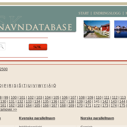
START
ENDRINGSLOGG
2500
O
|
P
|
R
|
S
|
Š
|
T
|
U
|
V
|
W
|
Y
|
Ä
|
Ö
8
|
99
|
100
|
101
|
102
|
103
|
104
|
105
|
106
|
107
|
108
|
109
|
110
|
111
|
112
|
113
|
130
|
131
|
132
|
133
|
134
|
135
|
136
|
137
|
138
|
139
|
140
|
141
|
142
|
143
|
144
|
161
|
162
|
163
|
164
|
165
|
166
|
167
|
168
|
169
|
170
|
171
|
172
|
173
|
174
|
175
framover >>
e
Kvenske parallellnavn
Norske parallellnavn