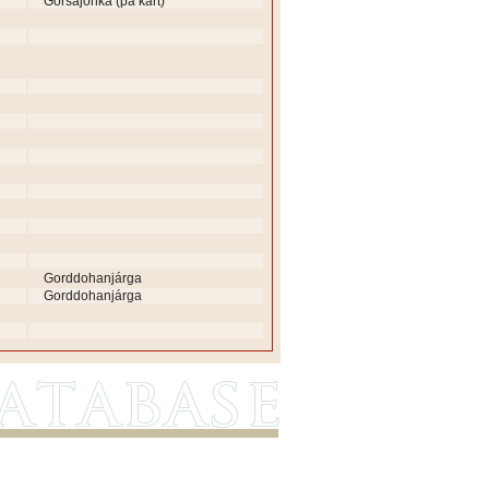
Gorsajohka (på kart)
Gorddohanjárga
Gorddohanjárga