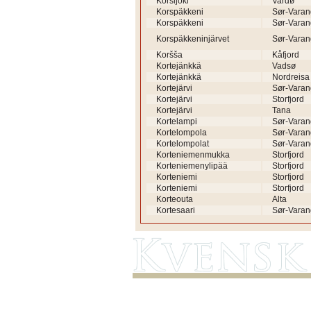
Korsijoki
Vardø
Korspäkkeni
Sør-Varan
Korspäkkeni
Sør-Varan
Korspäkkeninjärvet
Sør-Varan
Koršša
Kåfjord
Kortejänkkä
Vadsø
Kortejänkkä
Nordreisa
Kortejärvi
Sør-Varan
Kortejärvi
Storfjord
Kortejärvi
Tana
Kortelampi
Sør-Varan
Kortelompola
Sør-Varan
Kortelompolat
Sør-Varan
Korteniemenmukka
Storfjord
Korteniemenylipää
Storfjord
Korteniemi
Storfjord
Korteniemi
Storfjord
Korteouta
Alta
Kortesaari
Sør-Varan