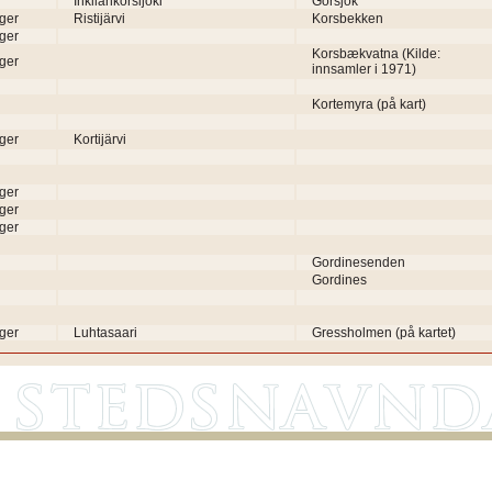
Inkilänkorsijoki
Gorsjok
ger
Ristijärvi
Korsbekken
ger
Korsbækvatna (Kilde:
ger
innsamler i 1971)
Kortemyra (på kart)
ger
Kortijärvi
ger
ger
ger
Gordinesenden
Gordines
ger
Luhtasaari
Gressholmen (på kartet)