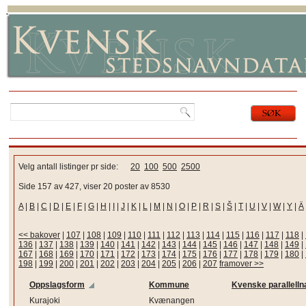
Velg antall listinger pr side:
20
100
500
2500
Side 157 av 427, viser 20 poster av 8530
A
|
B
|
C
|
D
|
E
|
F
|
G
|
H
|
I
|
J
|
K
|
L
|
M
|
N
|
O
|
P
|
R
|
S
|
Š
|
T
|
U
|
V
|
W
|
Y
|
Ä
<< bakover
|
107
|
108
|
109
|
110
|
111
|
112
|
113
|
114
|
115
|
116
|
117
|
118
|
136
|
137
|
138
|
139
|
140
|
141
|
142
|
143
|
144
|
145
|
146
|
147
|
148
|
149
|
167
|
168
|
169
|
170
|
171
|
172
|
173
|
174
|
175
|
176
|
177
|
178
|
179
|
180
|
198
|
199
|
200
|
201
|
202
|
203
|
204
|
205
|
206
|
207
framover >>
Oppslagsform
Kommune
Kvenske parallelln
Kurajoki
Kvænangen