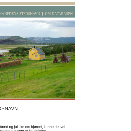
MÅNEDENS STEDSNAVN
OM DATABASEN
DSNAVN
ned og jul like om hjørnet, kunne det vel