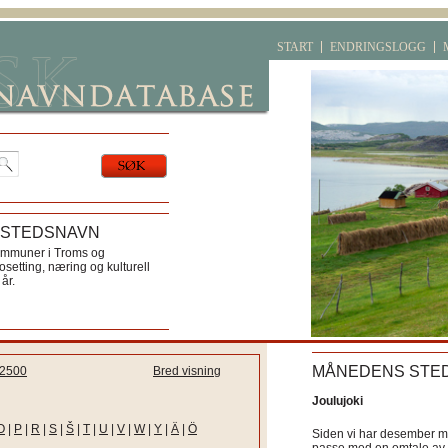
START
ENDRINGSLOGG
 STEDSNAVN
ommuner i Troms og
etting, næring og kulturell
år.
MÅNEDENS STE
2500
Bred visning
Joulujoki
O
|
P
|
R
|
S
|
Š
|
T
|
U
|
V
|
W
|
Y
|
Ä
|
Ö
Siden vi har desember må