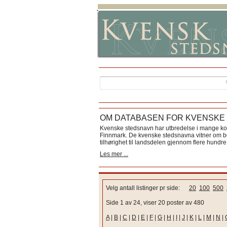
OM DATABASEN FOR KVENSKE
Kvenske stedsnavn har utbredelse i mange k
Finnmark. De kvenske stedsnavna vitner om bos
tilhørighet til landsdelen gjennom flere hundre 
Les mer ...
Velg antall listinger pr side:
20
100
500
Side 1 av 24, viser 20 poster av 480
A
|
B
|
C
|
D
|
E
|
F
|
G
|
H
|
I
|
J
|
K
|
L
|
M
|
N
|