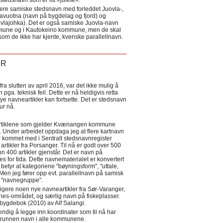
tedsnavn som er litt «julete».
ere samiske stedsnavn med forleddet Juovla-,
lavuotna (navn på bygdelag og fjord) og
ovlajohka). Det er også samiske Juovla-navn
mmune og i Kautokeino kommune, men de skal
som de ikke har kjente, kvenske parallellnavn.
ER
a slutten av april 2016, var det ikke mulig å
 pga. teknisk feil. Dette er nå heldigvis retta
nye navneartikler kan fortsette. Det er stedsnavn
 tur nå.
eartiklene som gjelder Kvænangen kommune
ler. Under arbeidet oppdaga jeg at flere kartnavn
 kommet med i Sentralt stedsnavnregister
artikler fra Porsanger. Til nå er godt over 500
nn 400 artikler gjenstår. Det er navn på
s for tida. Dette navnematerialet er konvertert
betyr at kategoriene "bøyningsform", "uttale,
Men jeg fører opp evt. parallellnavn på samisk
et "navnegruppe".
igere noen nye navneartikler fra Sør-Varanger,
s-området, og særlig navn på fiskeplasser.
i bygdebok (2010) av Alf Salangi.
ndig å legge inn koordinater som til nå har
i grunnen navn i alle kommunene.