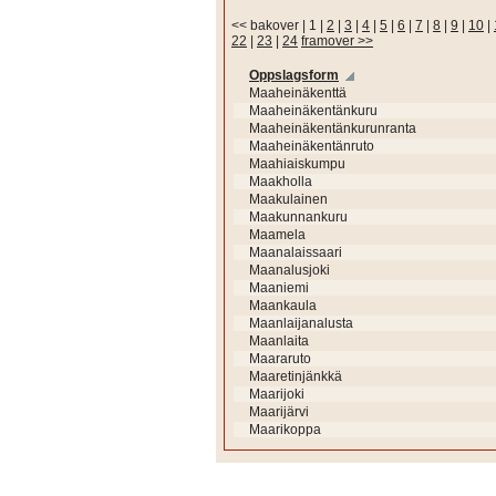
<< bakover
|
1
|
2
|
3
|
4
|
5
|
6
|
7
|
8
|
9
|
10
|
22
|
23
|
24
framover >>
Oppslagsform
Maaheinäkenttä
Maaheinäkentänkuru
Maaheinäkentänkurunranta
Maaheinäkentänruto
Maahiaiskumpu
Maakholla
Maakulainen
Maakunnankuru
Maamela
Maanalaissaari
Maanalusjoki
Maaniemi
Maankaula
Maanlaijanalusta
Maanlaita
Maararuto
Maaretinjänkkä
Maarijoki
Maarijärvi
Maarikoppa