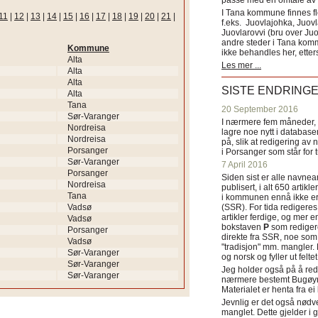
passe med en omtale av s
I Tana kommune finnes fl
11
|
12
|
13
|
14
|
15
|
16
|
17
|
18
|
19
|
20
|
21
|
f.eks. Juovlajohka, Juov
Juovlarovvi (bru over Ju
andre steder i Tana ko
Kommune
ikke behandles her, etter
Alta
Les mer ...
Alta
Alta
SISTE ENDRING
Alta
Tana
20 September 2016
Sør-Varanger
I nærmere fem måneder, fr
Nordreisa
lagre noe nytt i databasen
Nordreisa
på, slik at redigering av 
Porsanger
i Porsanger som står for
Sør-Varanger
7 April 2016
Porsanger
Siden sist er alle navn
Nordreisa
publisert, i alt 650 artik
Tana
i kommunen ennå ikke er
Vadsø
(SSR). For tida redigeres 
artikler ferdige, og mer e
Vadsø
bokstaven
P
som redigere
Porsanger
direkte fra SSR, noe som 
Vadsø
"tradisjon" mm. mangler. 
Sør-Varanger
og norsk og fyller ut felt
Sør-Varanger
Jeg holder også på å red
Sør-Varanger
nærmere bestemt Bugøyne
Materialet er henta fra e
Jevnlig er det også nødve
manglet. Dette gjelder 