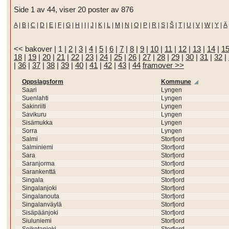
Side 1 av 44, viser 20 poster av 876
A
|
B
|
C
|
D
|
E
|
F
|
G
|
H
|
I
|
J
|
K
|
L
|
M
|
N
|
O
|
P
|
R
|
S
|
Š
|
T
|
U
|
V
|
W
|
Y
|
Ä
<< bakover
|
1
|
2
|
3
|
4
|
5
|
6
|
7
|
8
|
9
|
10
|
11
|
12
|
13
|
14
|
1
18
|
19
|
20
|
21
|
22
|
23
|
24
|
25
|
26
|
27
|
28
|
29
|
30
|
31
|
32
|
|
36
|
37
|
38
|
39
|
40
|
41
|
42
|
43
|
44
framover >>
Oppslagsform
Kommune
Saari
Lyngen
Suenlahti
Lyngen
Sakinriiti
Lyngen
Savikuru
Lyngen
Sisämukka
Lyngen
Sorra
Lyngen
Salmi
Storfjord
Salminiemi
Storfjord
Sara
Storfjord
Saranjorma
Storfjord
Sarankenttä
Storfjord
Singala
Storfjord
Singalanjoki
Storfjord
Singalanouta
Storfjord
Singalanväylä
Storfjord
Sisäpäänjoki
Storfjord
Siuluniemi
Storfjord