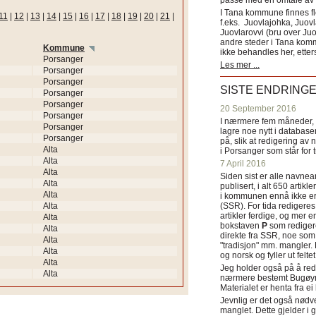
passe med en omtale av s
I Tana kommune finnes fl
11
|
12
|
13
|
14
|
15
|
16
|
17
|
18
|
19
|
20
|
21
|
f.eks. Juovlajohka, Juov
Juovlarovvi (bru over Ju
andre steder i Tana ko
Kommune
ikke behandles her, etter
Porsanger
Les mer ...
Porsanger
Porsanger
SISTE ENDRING
Porsanger
Porsanger
20 September 2016
Porsanger
I nærmere fem måneder, fr
Porsanger
lagre noe nytt i databasen
Porsanger
på, slik at redigering av 
Alta
i Porsanger som står for
Alta
7 April 2016
Alta
Siden sist er alle navn
Alta
publisert, i alt 650 artik
Alta
i kommunen ennå ikke er
Alta
(SSR). For tida redigeres 
artikler ferdige, og mer e
Alta
bokstaven
P
som redigere
Alta
direkte fra SSR, noe som 
Alta
"tradisjon" mm. mangler. 
Alta
og norsk og fyller ut felt
Alta
Jeg holder også på å red
Alta
nærmere bestemt Bugøyne
Materialet er henta fra e
Jevnlig er det også nødve
manglet. Dette gjelder 