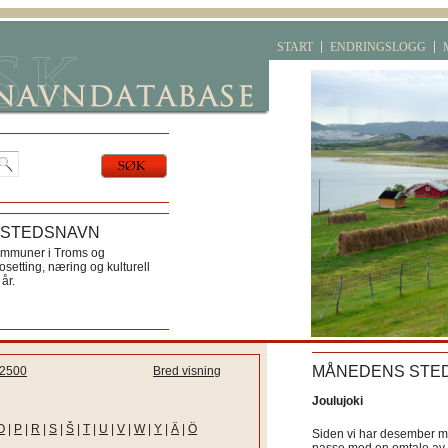
START
ENDRINGSLOGG
 STEDSNAVN
ommuner i Troms og
etting, næring og kulturell
år.
MÅNEDENS STE
2500
Bred visning
Joulujoki
O
|
P
|
R
|
S
|
Š
|
T
|
U
|
V
|
W
|
Y
|
Ä
|
Ö
Siden vi har desember må