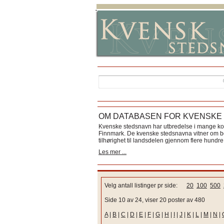
OM DATABASEN FOR KVENSKE
Kvenske stedsnavn har utbredelse i mange k
Finnmark. De kvenske stedsnavna vitner om bos
tilhørighet til landsdelen gjennom flere hundre 
Les mer ...
Velg antall listinger pr side:
20
100
500
Side 10 av 24, viser 20 poster av 480
A
|
B
|
C
|
D
|
E
|
F
|
G
|
H
|
I
|
J
|
K
|
L
|
M
|
N
|