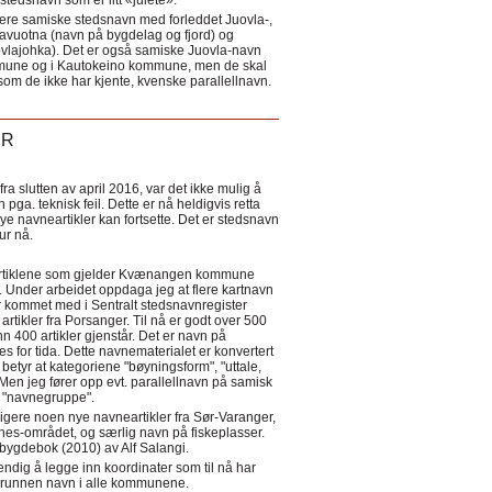
tedsnavn som er litt «julete».
ere samiske stedsnavn med forleddet Juovla-,
lavuotna (navn på bygdelag og fjord) og
ovlajohka). Det er også samiske Juovla-navn
mmune og i Kautokeino kommune, men de skal
som de ikke har kjente, kvenske parallellnavn.
ER
a slutten av april 2016, var det ikke mulig å
 pga. teknisk feil. Dette er nå heldigvis retta
nye navneartikler kan fortsette. Det er stedsnavn
 tur nå.
eartiklene som gjelder Kvænangen kommune
ler. Under arbeidet oppdaga jeg at flere kartnavn
 kommet med i Sentralt stedsnavnregister
artikler fra Porsanger. Til nå er godt over 500
nn 400 artikler gjenstår. Det er navn på
s for tida. Dette navnematerialet er konvertert
betyr at kategoriene "bøyningsform", "uttale,
Men jeg fører opp evt. parallellnavn på samisk
et "navnegruppe".
igere noen nye navneartikler fra Sør-Varanger,
s-området, og særlig navn på fiskeplasser.
i bygdebok (2010) av Alf Salangi.
ndig å legge inn koordinater som til nå har
i grunnen navn i alle kommunene.