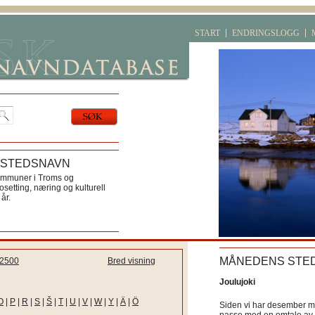
START
ENDRINGSLOGG
 STEDSNAVN
ommuner i Troms og
etting, næring og kulturell
år.
MÅNEDENS STE
2500
Bred visning
Joulujoki
O
|
P
|
R
|
S
|
Š
|
T
|
U
|
V
|
W
|
Y
|
Ä
|
Ö
Siden vi har desember må