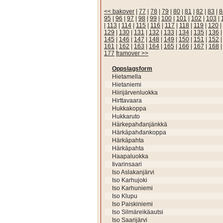
<< bakover
|
77
|
78
|
79
|
80
|
81
|
82
|
83
|
8
95
|
96
|
97
|
98
|
99
|
100
|
101
|
102
|
103
|
|
113
|
114
|
115
|
116
|
117
|
118
|
119
|
120
|
129
|
130
|
131
|
132
|
133
|
134
|
135
|
136
145
|
146
|
147
|
148
|
149
|
150
|
151
|
152
161
|
162
|
163
|
164
|
165
|
166
|
167
|
168
177
framover >>
Oppslagsform
Hietamella
Hietaniemi
Hiirijärvenluokka
Hirttavaara
Hukkakoppa
Hukkaruto
Härkepahđanjänkkä
Härkäpahđankoppa
Härkäpahta
Härkäpahta
Haapaluokka
Iivarinsaari
Iso Aslakanjärvi
Iso Karhujoki
Iso Karhuniemi
Iso Klupu
Iso Paiskiniemi
Iso Silmäreikäautsi
Iso Saarijärvi