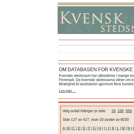
OM DATABASEN FOR KVENSKE
Kvenske stedsnavn har utbredelse i mange k
Finnmark. De kvenske stedsnavna vitner om bos
tilhørighet til landsdelen gjennom flere hundre 
Les mer ...
Velg antall listinger pr side:
20
100
500
Side 127 av 427, viser 20 poster av 8530
A
|
B
|
C
|
D
|
E
|
F
|
G
|
H
|
I
|
J
|
K
|
L
|
M
|
N
|