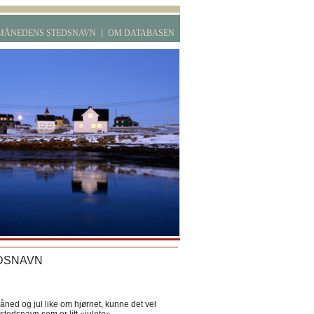
MÅNEDENS STEDSNAVN
OM DATABASEN
DSNAVN
ned og jul like om hjørnet, kunne det vel