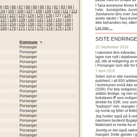
passe med en omtale av s
I Tana kommune finnes fl
4
|
85
|
86
|
87
|
88
|
89
|
90
|
91
|
92
|
93
|
94
|
f.eks. Juovlajohka, Juov
104
|
105
|
106
|
107
|
108
|
109
|
110
|
111
|
112
Juovlarovvi (bru over Ju
121
|
122
|
123
|
124
|
125
|
126
|
127
|
128
|
andre steder i Tana ko
|
137
|
138
|
139
|
140
|
141
|
142
|
143
|
144
|
ikke behandles her, etter
|
153
|
154
|
155
|
156
|
157
|
158
|
159
|
160
|
Les mer ...
|
169
|
170
|
171
|
172
|
173
|
174
|
175
|
176
|
SISTE ENDRING
Kommune
Porsanger
20 September 2016
Porsanger
I nærmere fem måneder, fr
Porsanger
lagre noe nytt i databasen
på, slik at redigering av 
Porsanger
i Porsanger som står for
Porsanger
7 April 2016
Porsanger
Porsanger
Siden sist er alle navn
publisert, i alt 650 artik
Porsanger
i kommunen ennå ikke er
Porsanger
(SSR). For tida redigeres 
Porsanger
artikler ferdige, og mer e
Porsanger
bokstaven
P
som redigere
Porsanger
direkte fra SSR, noe som 
Porsanger
"tradisjon" mm. mangler. 
Porsanger
og norsk og fyller ut felt
Porsanger
Jeg holder også på å red
Porsanger
nærmere bestemt Bugøyne
Materialet er henta fra e
Porsanger
Porsanger
Jevnlig er det også nødve
manglet. Dette gjelder 
Porsanger