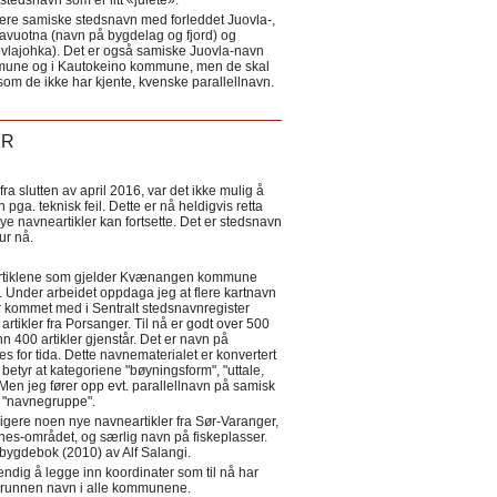
tedsnavn som er litt «julete».
ere samiske stedsnavn med forleddet Juovla-,
lavuotna (navn på bygdelag og fjord) og
ovlajohka). Det er også samiske Juovla-navn
mmune og i Kautokeino kommune, men de skal
som de ikke har kjente, kvenske parallellnavn.
ER
a slutten av april 2016, var det ikke mulig å
 pga. teknisk feil. Dette er nå heldigvis retta
nye navneartikler kan fortsette. Det er stedsnavn
 tur nå.
eartiklene som gjelder Kvænangen kommune
ler. Under arbeidet oppdaga jeg at flere kartnavn
 kommet med i Sentralt stedsnavnregister
artikler fra Porsanger. Til nå er godt over 500
nn 400 artikler gjenstår. Det er navn på
s for tida. Dette navnematerialet er konvertert
betyr at kategoriene "bøyningsform", "uttale,
Men jeg fører opp evt. parallellnavn på samisk
et "navnegruppe".
igere noen nye navneartikler fra Sør-Varanger,
s-området, og særlig navn på fiskeplasser.
i bygdebok (2010) av Alf Salangi.
ndig å legge inn koordinater som til nå har
i grunnen navn i alle kommunene.