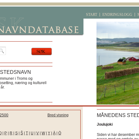
START
ENDRINGSLOGG
 STEDSNAVN
ommuner i Troms og
etting, næring og kulturell
år.
MÅNEDENS STE
2500
Bred visning
Joulujoki
O
|
P
|
R
|
S
|
Š
|
T
|
U
|
V
|
W
|
Y
|
Ä
|
Ö
Siden vi har desember må