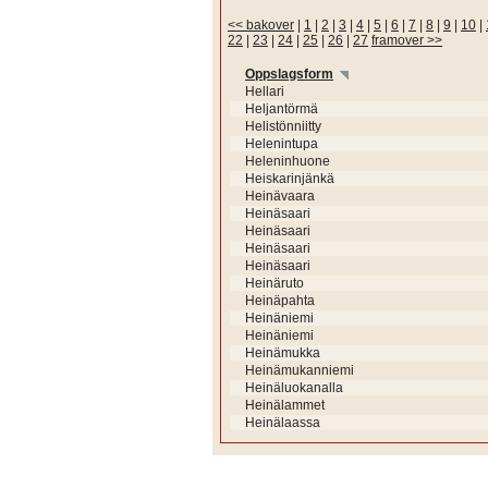
<< bakover
|
1
|
2
|
3
|
4
|
5
|
6
|
7
|
8
|
9
|
10
|
22
|
23
|
24
|
25
|
26
|
27
framover >>
Oppslagsform
Hellari
Heljantörmä
Helistönniitty
Helenintupa
Heleninhuone
Heiskarinjänkä
Heinävaara
Heinäsaari
Heinäsaari
Heinäsaari
Heinäsaari
Heinäruto
Heinäpahta
Heinäniemi
Heinäniemi
Heinämukka
Heinämukanniemi
Heinäluokanalla
Heinälammet
Heinälaassa