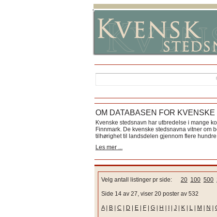
OM DATABASEN FOR KVENSKE
Kvenske stedsnavn har utbredelse i mange k
Finnmark. De kvenske stedsnavna vitner om bos
tilhørighet til landsdelen gjennom flere hundre 
Les mer ...
Velg antall listinger pr side:
20
100
500
Side 14 av 27, viser 20 poster av 532
A
|
B
|
C
|
D
|
E
|
F
|
G
|
H
|
I
|
J
|
K
|
L
|
M
|
N
|