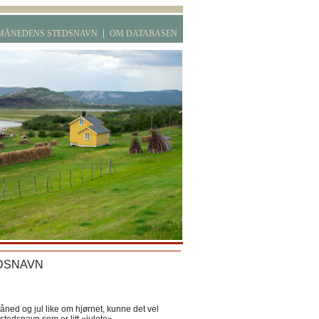
MÅNEDENS STEDSNAVN
OM DATABASEN
DSNAVN
ned og jul like om hjørnet, kunne det vel