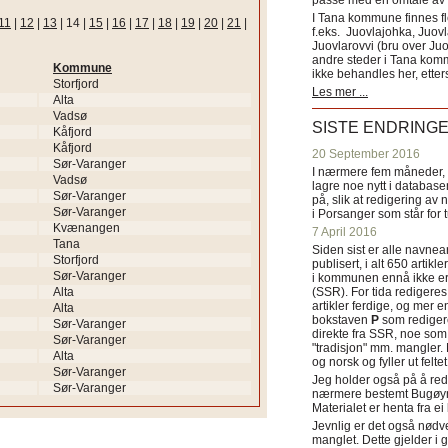
passe med en omtale av s
I Tana kommune finnes fl
11
|
12
|
13
|
14
|
15
|
16
|
17
|
18
|
19
|
20
|
21
|
f.eks. Juovlajohka, Juov
Juovlarovvi (bru over Ju
andre steder i Tana ko
Kommune
ikke behandles her, etter
Storfjord
Les mer ...
Alta
Vadsø
SISTE ENDRING
Kåfjord
Kåfjord
20 September 2016
Sør-Varanger
I nærmere fem måneder, fr
Vadsø
lagre noe nytt i databasen
Sør-Varanger
på, slik at redigering av 
Sør-Varanger
i Porsanger som står for
Kvænangen
7 April 2016
Tana
Siden sist er alle navn
Storfjord
publisert, i alt 650 artik
Sør-Varanger
i kommunen ennå ikke er
Alta
(SSR). For tida redigeres 
artikler ferdige, og mer e
Alta
bokstaven
P
som redigere
Sør-Varanger
direkte fra SSR, noe som 
Sør-Varanger
"tradisjon" mm. mangler. 
Alta
og norsk og fyller ut felt
Sør-Varanger
Jeg holder også på å red
Sør-Varanger
nærmere bestemt Bugøyne
Materialet er henta fra e
Jevnlig er det også nødve
manglet. Dette gjelder 