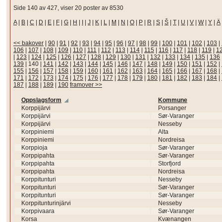
Side 140 av 427, viser 20 poster av 8530
A
|
B
|
C
|
D
|
E
|
F
|
G
|
H
|
I
|
J
|
K
|
L
|
M
|
N
|
O
|
P
|
R
|
S
|
Š
|
T
|
U
|
V
|
W
|
Y
|
Ä
<< bakover
|
90
|
91
|
92
|
93
|
94
|
95
|
96
|
97
|
98
|
99
|
100
|
101
|
102
|
103
|
106
|
107
|
108
|
109
|
110
|
111
|
112
|
113
|
114
|
115
|
116
|
117
|
118
|
119
|
1
|
123
|
124
|
125
|
126
|
127
|
128
|
129
|
130
|
131
|
132
|
133
|
134
|
135
|
136
139
|
140
|
141
|
142
|
143
|
144
|
145
|
146
|
147
|
148
|
149
|
150
|
151
|
152
|
155
|
156
|
157
|
158
|
159
|
160
|
161
|
162
|
163
|
164
|
165
|
166
|
167
|
168
|
171
|
172
|
173
|
174
|
175
|
176
|
177
|
178
|
179
|
180
|
181
|
182
|
183
|
184
|
187
|
188
|
189
|
190
framover >>
Oppslagsform
Kommune
Korppijärvi
Porsanger
Korppijärvi
Sør-Varanger
Korppijärvi
Nesseby
Korppiniemi
Alta
Korppiniemi
Nordreisa
Korppioja
Sør-Varanger
Korppipahta
Sør-Varanger
Korppipahta
Storfjord
Korppipahta
Nordreisa
Korppitunturi
Nesseby
Korppitunturi
Sør-Varanger
Korppitunturi
Sør-Varanger
Korppitunturinjärvi
Nesseby
Korppivaara
Sør-Varanger
Korsa
Kvænangen