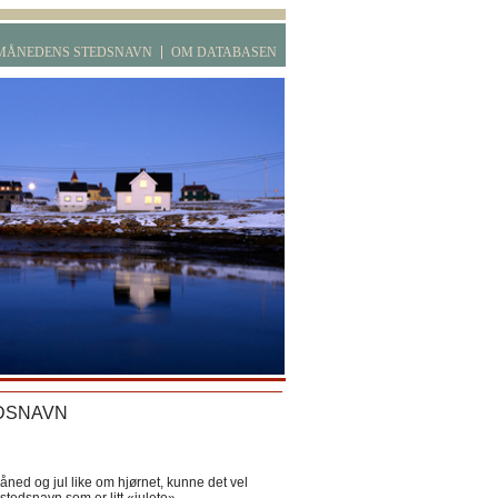
MÅNEDENS STEDSNAVN
OM DATABASEN
DSNAVN
ned og jul like om hjørnet, kunne det vel