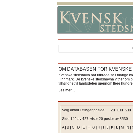
OM DATABASEN FOR KVENSKE
Kvenske stedsnavn har utbredelse i mange k
Finnmark. De kvenske stedsnavna vitner om bos
tilhørighet til landsdelen gjennom flere hundre 
Les mer ...
Velg antall listinger pr side:
20
100
500
Side 149 av 427, viser 20 poster av 8530
A
|
B
|
C
|
D
|
E
|
F
|
G
|
H
|
I
|
J
|
K
|
L
|
M
|
N
|