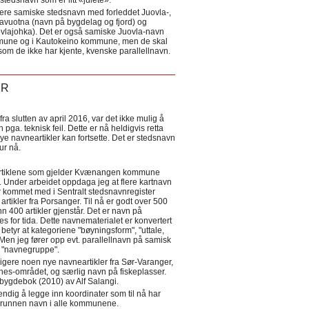
tedsnavn som er litt «julete».
ere samiske stedsnavn med forleddet Juovla-,
lavuotna (navn på bygdelag og fjord) og
ovlajohka). Det er også samiske Juovla-navn
mmune og i Kautokeino kommune, men de skal
som de ikke har kjente, kvenske parallellnavn.
ER
a slutten av april 2016, var det ikke mulig å
 pga. teknisk feil. Dette er nå heldigvis retta
nye navneartikler kan fortsette. Det er stedsnavn
 tur nå.
eartiklene som gjelder Kvænangen kommune
ler. Under arbeidet oppdaga jeg at flere kartnavn
 kommet med i Sentralt stedsnavnregister
artikler fra Porsanger. Til nå er godt over 500
nn 400 artikler gjenstår. Det er navn på
s for tida. Dette navnematerialet er konvertert
betyr at kategoriene "bøyningsform", "uttale,
Men jeg fører opp evt. parallellnavn på samisk
et "navnegruppe".
igere noen nye navneartikler fra Sør-Varanger,
s-området, og særlig navn på fiskeplasser.
i bygdebok (2010) av Alf Salangi.
ndig å legge inn koordinater som til nå har
i grunnen navn i alle kommunene.