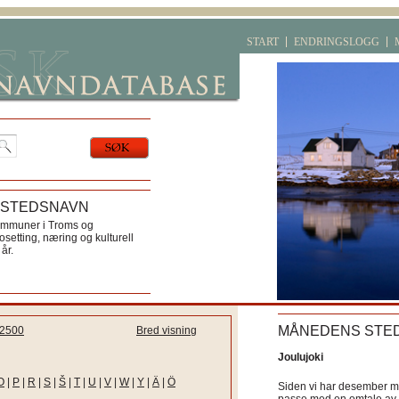
START
ENDRINGSLOGG
 STEDSNAVN
ommuner i Troms og
etting, næring og kulturell
år.
MÅNEDENS STE
2500
Bred visning
Joulujoki
O
|
P
|
R
|
S
|
Š
|
T
|
U
|
V
|
W
|
Y
|
Ä
|
Ö
Siden vi har desember må