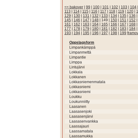
<< bakover
|
99
|
100
|
101
|
102
|
103
|
104
113
|
114
|
115
|
116
|
117
|
118
|
119
|
120
|
129
|
130
|
131
|
132
|
133
|
134
|
135
|
136
145
|
146
|
147
|
148
|
149
|
150
|
151
|
152
161
|
162
|
163
|
164
|
165
|
166
|
167
|
168
177
|
178
|
179
|
180
|
181
|
182
|
183
|
184
193
|
194
|
195
|
196
|
197
|
198
|
199
framo
Oppslagsform
Limpankämppä
Limpanmettä
Limpantie
Limppa
Lintujärvi
Lokkala
Lokkanen
Lokkasniemenmatala
Lokkasniemi
Lokkasniemi
Loukku
Loukunniitty
Laasanen
Laasasenjoki
Laasasenjärvi
Laasasenvankka
Laassajauri
Laassamatala
Laassamukka