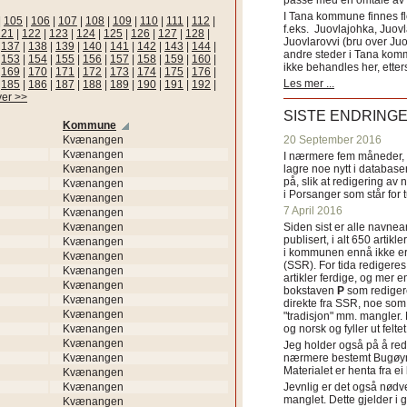
passe med en omtale av s
I Tana kommune finnes fl
|
105
|
106
|
107
|
108
|
109
|
110
|
111
|
112
|
f.eks. Juovlajohka, Juov
121
|
122
|
123
|
124
|
125
|
126
|
127
|
128
|
Juovlarovvi (bru over Ju
|
137
|
138
|
139
|
140
|
141
|
142
|
143
|
144
|
andre steder i Tana ko
|
153
|
154
|
155
|
156
|
157
|
158
|
159
|
160
|
ikke behandles her, etter
|
169
|
170
|
171
|
172
|
173
|
174
|
175
|
176
|
Les mer ...
|
185
|
186
|
187
|
188
|
189
|
190
|
191
|
192
|
ver >>
SISTE ENDRING
Kommune
Kvænangen
20 September 2016
Kvænangen
I nærmere fem måneder, fr
Kvænangen
lagre noe nytt i databasen
på, slik at redigering av 
Kvænangen
i Porsanger som står for
Kvænangen
7 April 2016
Kvænangen
Kvænangen
Siden sist er alle navn
publisert, i alt 650 artik
Kvænangen
i kommunen ennå ikke er
Kvænangen
(SSR). For tida redigeres 
Kvænangen
artikler ferdige, og mer e
Kvænangen
bokstaven
P
som redigere
Kvænangen
direkte fra SSR, noe som 
Kvænangen
"tradisjon" mm. mangler. 
Kvænangen
og norsk og fyller ut felt
Kvænangen
Jeg holder også på å red
Kvænangen
nærmere bestemt Bugøyne
Materialet er henta fra e
Kvænangen
Kvænangen
Jevnlig er det også nødve
manglet. Dette gjelder 
Kvænangen