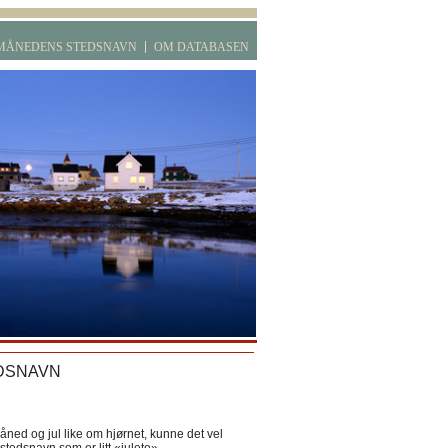
MÅNEDENS STEDSNAVN
OM DATABASEN
DSNAVN
ned og jul like om hjørnet, kunne det vel