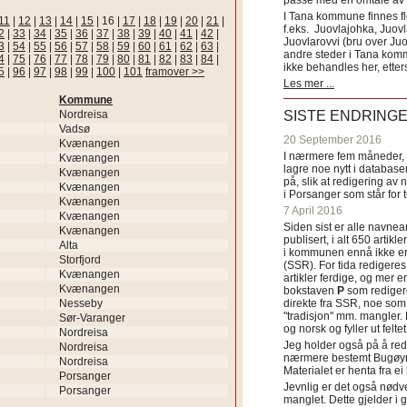
passe med en omtale av s
I Tana kommune finnes fl
11
|
12
|
13
|
14
|
15
|
16
|
17
|
18
|
19
|
20
|
21
|
f.eks. Juovlajohka, Juov
2
|
33
|
34
|
35
|
36
|
37
|
38
|
39
|
40
|
41
|
42
|
Juovlarovvi (bru over Ju
3
|
54
|
55
|
56
|
57
|
58
|
59
|
60
|
61
|
62
|
63
|
andre steder i Tana ko
4
|
75
|
76
|
77
|
78
|
79
|
80
|
81
|
82
|
83
|
84
|
ikke behandles her, etter
5
|
96
|
97
|
98
|
99
|
100
|
101
framover >>
Les mer ...
Kommune
Nordreisa
SISTE ENDRING
Vadsø
20 September 2016
Kvænangen
I nærmere fem måneder, fr
Kvænangen
lagre noe nytt i databasen
Kvænangen
på, slik at redigering av 
Kvænangen
i Porsanger som står for
Kvænangen
7 April 2016
Kvænangen
Siden sist er alle navn
Kvænangen
publisert, i alt 650 artik
Alta
i kommunen ennå ikke er
Storfjord
(SSR). For tida redigeres 
Kvænangen
artikler ferdige, og mer e
Kvænangen
bokstaven
P
som redigere
Nesseby
direkte fra SSR, noe som 
"tradisjon" mm. mangler. 
Sør-Varanger
og norsk og fyller ut felt
Nordreisa
Jeg holder også på å red
Nordreisa
nærmere bestemt Bugøyne
Nordreisa
Materialet er henta fra e
Porsanger
Jevnlig er det også nødve
Porsanger
manglet. Dette gjelder 