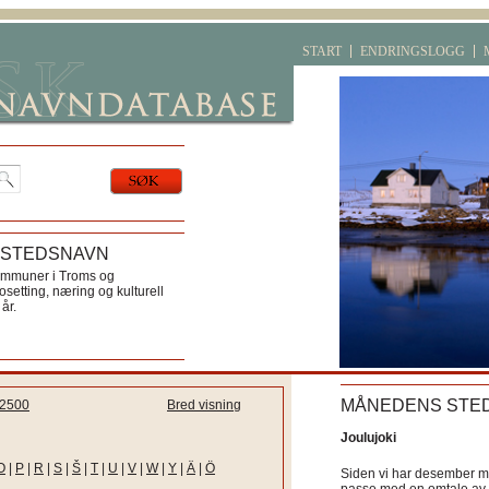
START
ENDRINGSLOGG
 STEDSNAVN
ommuner i Troms og
etting, næring og kulturell
år.
MÅNEDENS STE
2500
Bred visning
Joulujoki
O
|
P
|
R
|
S
|
Š
|
T
|
U
|
V
|
W
|
Y
|
Ä
|
Ö
Siden vi har desember må