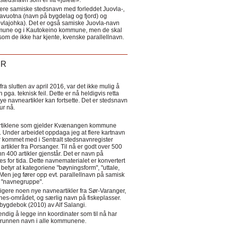
tedsnavn som er litt «julete».
ere samiske stedsnavn med forleddet Juovla-,
lavuotna (navn på bygdelag og fjord) og
ovlajohka). Det er også samiske Juovla-navn
mmune og i Kautokeino kommune, men de skal
som de ikke har kjente, kvenske parallellnavn.
ER
a slutten av april 2016, var det ikke mulig å
 pga. teknisk feil. Dette er nå heldigvis retta
nye navneartikler kan fortsette. Det er stedsnavn
 tur nå.
eartiklene som gjelder Kvænangen kommune
ler. Under arbeidet oppdaga jeg at flere kartnavn
 kommet med i Sentralt stedsnavnregister
artikler fra Porsanger. Til nå er godt over 500
nn 400 artikler gjenstår. Det er navn på
s for tida. Dette navnematerialet er konvertert
betyr at kategoriene "bøyningsform", "uttale,
Men jeg fører opp evt. parallellnavn på samisk
et "navnegruppe".
igere noen nye navneartikler fra Sør-Varanger,
s-området, og særlig navn på fiskeplasser.
i bygdebok (2010) av Alf Salangi.
ndig å legge inn koordinater som til nå har
i grunnen navn i alle kommunene.