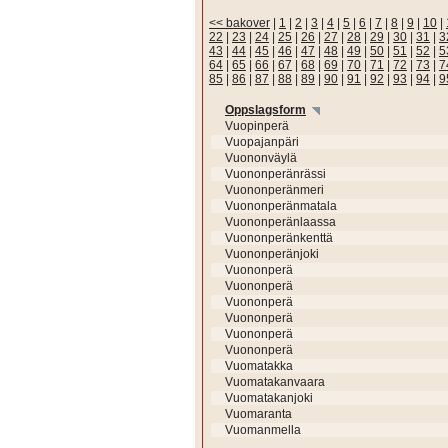
<< bakover
|
1
|
2
|
3
|
4
|
5
|
6
|
7
|
8
|
9
|
10
|
22
|
23
|
24
|
25
|
26
|
27
|
28
|
29
|
30
|
31
|
3
43
|
44
|
45
|
46
|
47
|
48
|
49
|
50
|
51
|
52
|
5
64
|
65
|
66
|
67
|
68
|
69
|
70
|
71
|
72
|
73
|
7
85
|
86
|
87
|
88
|
89
|
90
|
91
|
92
|
93
|
94
|
9
Oppslagsform
Vuopinperä
Vuopajanpäri
Vuononväylä
Vuononperänrässi
Vuononperänmeri
Vuononperänmatala
Vuononperänlaassa
Vuononperänkenttä
Vuononperänjoki
Vuononperä
Vuononperä
Vuononperä
Vuononperä
Vuononperä
Vuononperä
Vuomatakka
Vuomatakanvaara
Vuomatakanjoki
Vuomaranta
Vuomanmella