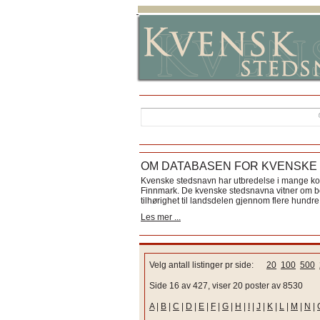
OM DATABASEN FOR KVENSKE
Kvenske stedsnavn har utbredelse i mange k
Finnmark. De kvenske stedsnavna vitner om bos
tilhørighet til landsdelen gjennom flere hundre 
Les mer ...
Velg antall listinger pr side:
20
100
500
Side 16 av 427, viser 20 poster av 8530
A
|
B
|
C
|
D
|
E
|
F
|
G
|
H
|
I
|
J
|
K
|
L
|
M
|
N
|