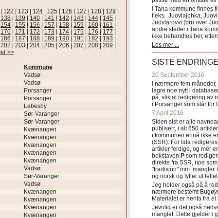
passe med en omtale av s
I Tana kommune finnes fl
|
122
|
123
|
124
|
125
|
126
|
127
|
128
|
129
|
f.eks. Juovlajohka, Juov
|
138
|
139
|
140
|
141
|
142
|
143
|
144
|
145
|
Juovlarovvi (bru over Ju
|
154
|
155
|
156
|
157
|
158
|
159
|
160
|
161
|
andre steder i Tana ko
|
170
|
171
|
172
|
173
|
174
|
175
|
176
|
177
|
ikke behandles her, etter
|
186
|
187
|
188
|
189
|
190
|
191
|
192
|
193
|
Les mer ...
|
202
|
203
|
204
|
205
|
206
|
207
|
208
|
209
|
er >>
SISTE ENDRING
Kommune
Vadsø
20 September 2016
Vadsø
I nærmere fem måneder, fr
Porsanger
lagre noe nytt i databasen
på, slik at redigering av 
Porsanger
i Porsanger som står for
Lebesby
7 April 2016
Sør-Varanger
Sør-Varanger
Siden sist er alle navn
publisert, i alt 650 artik
Kvænangen
i kommunen ennå ikke er
Kvænangen
(SSR). For tida redigeres 
Kvænangen
artikler ferdige, og mer e
Kvænangen
bokstaven
P
som redigere
Kvænangen
direkte fra SSR, noe som 
Vadsø
"tradisjon" mm. mangler. 
Sør-Varanger
og norsk og fyller ut felt
Vadsø
Jeg holder også på å red
Kvænangen
nærmere bestemt Bugøyne
Materialet er henta fra e
Kvænangen
Kvænangen
Jevnlig er det også nødve
manglet. Dette gjelder 
Kvænangen