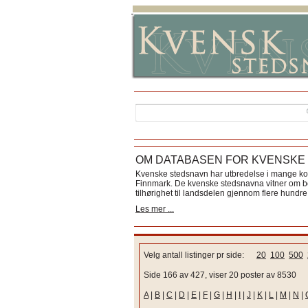
OM DATABASEN FOR KVENSKE
Kvenske stedsnavn har utbredelse i mange k
Finnmark. De kvenske stedsnavna vitner om bos
tilhørighet til landsdelen gjennom flere hundre 
Les mer ...
Velg antall listinger pr side:
20
100
500
Side 166 av 427, viser 20 poster av 8530
A
|
B
|
C
|
D
|
E
|
F
|
G
|
H
|
I
|
J
|
K
|
L
|
M
|
N
|