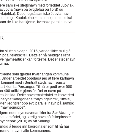
tedsnavn som er litt «julete».
ere samiske stedsnavn med forleddet Juovla-,
lavuotna (navn på bygdelag og fjord) og
ovlajohka). Det er også samiske Juovla-navn
mmune og i Kautokeino kommune, men de skal
som de ikke har kjente, kvenske parallellnavn.
ER
a slutten av april 2016, var det ikke mulig å
 pga. teknisk feil. Dette er nå heldigvis retta
nye navneartikler kan fortsette. Det er stedsnavn
 tur nå.
eartiklene som gjelder Kvænangen kommune
ler. Under arbeidet oppdaga jeg at flere kartnavn
 kommet med i Sentralt stedsnavnregister
artikler fra Porsanger. Til nå er godt over 500
nn 400 artikler gjenstår. Det er navn på
s for tida. Dette navnematerialet er konvertert
betyr at kategoriene "bøyningsform", "uttale,
Men jeg fører opp evt. parallellnavn på samisk
et "navnegruppe".
igere noen nye navneartikler fra Sør-Varanger,
s-området, og særlig navn på fiskeplasser.
i bygdebok (2010) av Alf Salangi.
ndig å legge inn koordinater som til nå har
i grunnen navn i alle kommunene.