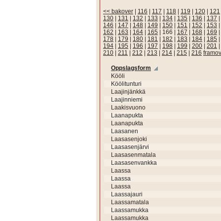
<< bakover
|
116
|
117
|
118
|
119
|
120
|
121
130
|
131
|
132
|
133
|
134
|
135
|
136
|
137
146
|
147
|
148
|
149
|
150
|
151
|
152
|
153
162
|
163
|
164
|
165
|
166
|
167
|
168
|
169
178
|
179
|
180
|
181
|
182
|
183
|
184
|
185
194
|
195
|
196
|
197
|
198
|
199
|
200
|
201
210
|
211
|
212
|
213
|
214
|
215
|
216
framov
Oppslagsform
Kööli
Köölitunturi
Laajinjänkkä
Laajinniemi
Laakisvuono
Laanapukta
Laanapukta
Laasanen
Laasasenjoki
Laasasenjärvi
Laasasenmatala
Laasasenvankka
Laassa
Laassa
Laassa
Laassajauri
Laassamatala
Laassamukka
Laassamukka