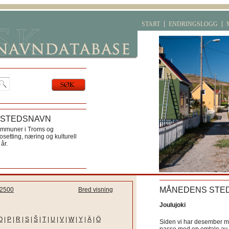
START
ENDRINGSLOGG
 STEDSNAVN
ommuner i Troms og
etting, næring og kulturell
år.
MÅNEDENS STE
2500
Bred visning
Joulujoki
O
|
P
|
R
|
S
|
Š
|
T
|
U
|
V
|
W
|
Y
|
Ä
|
Ö
Siden vi har desember må