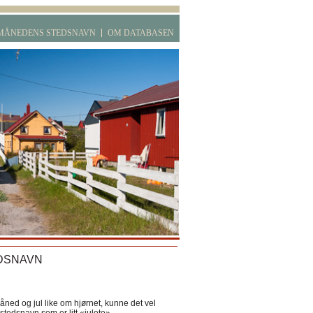
MÅNEDENS STEDSNAVN
OM DATABASEN
DSNAVN
ned og jul like om hjørnet, kunne det vel