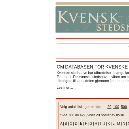
OM DATABASEN FOR KVENSKE
Kvenske stedsnavn har utbredelse i mange k
Finnmark. De kvenske stedsnavna vitner om bos
tilhørighet til landsdelen gjennom flere hundre 
Les mer ...
Velg antall listinger pr side:
20
100
500
Side 166 av 427, viser 20 poster av 8530
A
|
B
|
C
|
D
|
E
|
F
|
G
|
H
|
I
|
J
|
K
|
L
|
M
|
N
|