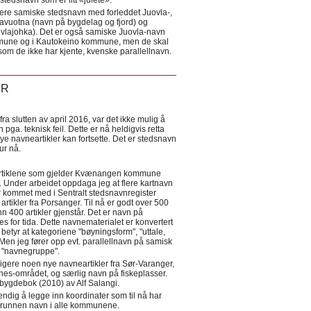
tedsnavn som er litt «julete».
ere samiske stedsnavn med forleddet Juovla-,
lavuotna (navn på bygdelag og fjord) og
ovlajohka). Det er også samiske Juovla-navn
mmune og i Kautokeino kommune, men de skal
som de ikke har kjente, kvenske parallellnavn.
ER
a slutten av april 2016, var det ikke mulig å
 pga. teknisk feil. Dette er nå heldigvis retta
nye navneartikler kan fortsette. Det er stedsnavn
 tur nå.
eartiklene som gjelder Kvænangen kommune
ler. Under arbeidet oppdaga jeg at flere kartnavn
 kommet med i Sentralt stedsnavnregister
artikler fra Porsanger. Til nå er godt over 500
nn 400 artikler gjenstår. Det er navn på
s for tida. Dette navnematerialet er konvertert
betyr at kategoriene "bøyningsform", "uttale,
Men jeg fører opp evt. parallellnavn på samisk
et "navnegruppe".
igere noen nye navneartikler fra Sør-Varanger,
s-området, og særlig navn på fiskeplasser.
i bygdebok (2010) av Alf Salangi.
ndig å legge inn koordinater som til nå har
i grunnen navn i alle kommunene.