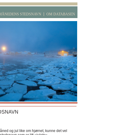
MÅNEDENS STEDSNAVN
OM DATABASEN
DSNAVN
ned og jul like om hjørnet, kunne det vel