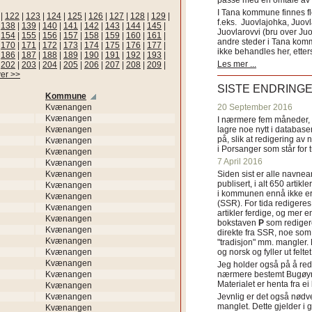
passe med en omtale av s
I Tana kommune finnes fl
|
122
|
123
|
124
|
125
|
126
|
127
|
128
|
129
|
f.eks. Juovlajohka, Juov
|
138
|
139
|
140
|
141
|
142
|
143
|
144
|
145
|
Juovlarovvi (bru over Ju
|
154
|
155
|
156
|
157
|
158
|
159
|
160
|
161
|
andre steder i Tana ko
|
170
|
171
|
172
|
173
|
174
|
175
|
176
|
177
|
ikke behandles her, etter
|
186
|
187
|
188
|
189
|
190
|
191
|
192
|
193
|
Les mer ...
|
202
|
203
|
204
|
205
|
206
|
207
|
208
|
209
|
er >>
SISTE ENDRING
Kommune
Kvænangen
20 September 2016
Kvænangen
I nærmere fem måneder, fr
Kvænangen
lagre noe nytt i databasen
på, slik at redigering av 
Kvænangen
i Porsanger som står for
Kvænangen
7 April 2016
Kvænangen
Kvænangen
Siden sist er alle navn
publisert, i alt 650 artik
Kvænangen
i kommunen ennå ikke er
Kvænangen
(SSR). For tida redigeres 
Kvænangen
artikler ferdige, og mer e
Kvænangen
bokstaven
P
som redigere
Kvænangen
direkte fra SSR, noe som 
Kvænangen
"tradisjon" mm. mangler. 
Kvænangen
og norsk og fyller ut felt
Kvænangen
Jeg holder også på å red
Kvænangen
nærmere bestemt Bugøyne
Materialet er henta fra e
Kvænangen
Kvænangen
Jevnlig er det også nødve
manglet. Dette gjelder 
Kvænangen