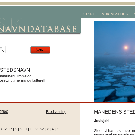
START
ENDRINGSLOGG
 STEDSNAVN
ommuner i Troms og
etting, næring og kulturell
år.
MÅNEDENS STE
2500
Bred visning
Joulujoki
O
|
P
|
R
|
S
|
Š
|
T
|
U
|
V
|
W
|
Y
|
Ä
|
Ö
Siden vi har desember må