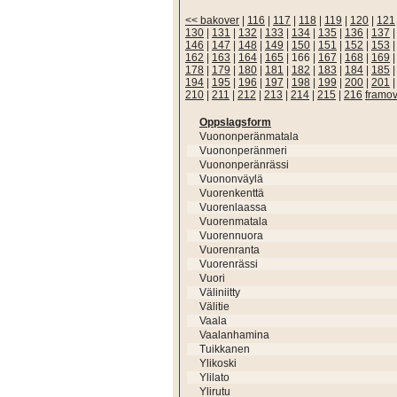
<< bakover
|
116
|
117
|
118
|
119
|
120
|
121
130
|
131
|
132
|
133
|
134
|
135
|
136
|
137
146
|
147
|
148
|
149
|
150
|
151
|
152
|
153
162
|
163
|
164
|
165
|
166
|
167
|
168
|
169
178
|
179
|
180
|
181
|
182
|
183
|
184
|
185
194
|
195
|
196
|
197
|
198
|
199
|
200
|
201
210
|
211
|
212
|
213
|
214
|
215
|
216
framov
Oppslagsform
Vuononperänmatala
Vuononperänmeri
Vuononperänrässi
Vuononväylä
Vuorenkenttä
Vuorenlaassa
Vuorenmatala
Vuorennuora
Vuorenranta
Vuorenrässi
Vuori
Väliniitty
Välitie
Vaala
Vaalanhamina
Tuikkanen
Ylikoski
Ylilato
Ylirutu