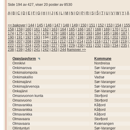
Side 194 av 427, viser 20 poster av 8530
A
|
B
|
C
|
D
|
E
|
F
|
G
|
H
|
I
|
J
|
K
|
L
|
M
|
N
|
O
|
P
|
R
|
S
|
Š
|
T
|
U
|
V
|
W
|
Y
|
Ä
<< bakover
|
144
|
145
|
146
|
147
|
148
|
149
|
150
|
151
|
152
|
153
|
154
|
155
158
|
159
|
160
|
161
|
162
|
163
|
164
|
165
|
166
|
167
|
168
|
169
|
170
|
171
|
174
|
175
|
176
|
177
|
178
|
179
|
180
|
181
|
182
|
183
|
184
|
185
|
186
|
187
|
190
|
191
|
192
|
193
|
194
|
195
|
196
|
197
|
198
|
199
|
200
|
201
|
202
|
203
|
206
|
207
|
208
|
209
|
210
|
211
|
212
|
213
|
214
|
215
|
216
|
217
|
218
|
219
|
222
|
223
|
224
|
225
|
226
|
227
|
228
|
229
|
230
|
231
|
232
|
233
|
234
|
235
|
238
|
239
|
240
|
241
|
242
|
243
|
244
framover >>
Oppslagsform
Kommune
Onnikivi
Nordreisa
Onkimarova
Sør-Varanger
Onkimalompola
Sør-Varanger
Onkimakallio
Vadsø
Onkimajärvi
Sør-Varanger
Onkimajärvenoja
Sør-Varanger
Onkajärvi
Sør-Varanger
Omasvuonon kunta
Storfjord
Omasvuono
Storfjord
Olmavankka
Kåfjord
Olmavankka
Kåfjord
Olmavankka
Kåfjord
Olmavaara
Storfjord
Olmavaara
Kvænangen
Ollintunturi
Sør-Varanger