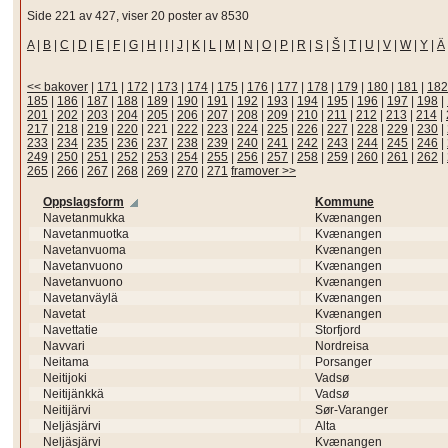
Side 221 av 427, viser 20 poster av 8530
A
|
B
|
C
|
D
|
E
|
F
|
G
|
H
|
I
|
J
|
K
|
L
|
M
|
N
|
O
|
P
|
R
|
S
|
Š
|
T
|
U
|
V
|
W
|
Y
|
Ä
<< bakover
|
171
|
172
|
173
|
174
|
175
|
176
|
177
|
178
|
179
|
180
|
181
|
182
185
|
186
|
187
|
188
|
189
|
190
|
191
|
192
|
193
|
194
|
195
|
196
|
197
|
198
|
201
|
202
|
203
|
204
|
205
|
206
|
207
|
208
|
209
|
210
|
211
|
212
|
213
|
214
|
217
|
218
|
219
|
220
|
221
|
222
|
223
|
224
|
225
|
226
|
227
|
228
|
229
|
230
|
233
|
234
|
235
|
236
|
237
|
238
|
239
|
240
|
241
|
242
|
243
|
244
|
245
|
246
|
249
|
250
|
251
|
252
|
253
|
254
|
255
|
256
|
257
|
258
|
259
|
260
|
261
|
262
|
265
|
266
|
267
|
268
|
269
|
270
|
271
framover >>
Oppslagsform
Kommune
Navetanmukka
Kvænangen
Navetanmuotka
Kvænangen
Navetanvuoma
Kvænangen
Navetanvuono
Kvænangen
Navetanvuono
Kvænangen
Navetanväylä
Kvænangen
Navetat
Kvænangen
Navettatie
Storfjord
Navvari
Nordreisa
Neitama
Porsanger
Neitijoki
Vadsø
Neitijänkkä
Vadsø
Neitijärvi
Sør-Varanger
Neljäsjärvi
Alta
Neljäsjärvi
Kvænangen