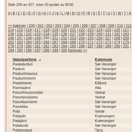
Side 250 av 427, viser 20 poster av 8530
A
|
B
|
C
|
D
|
E
|
F
|
G
|
H
|
I
|
J
|
K
|
L
|
M
|
N
|
O
|
P
|
R
|
S
|
Š
|
T
|
U
|
V
|
W
|
Y
|
Ä
<< bakover
|
200
|
201
|
202
|
203
|
204
|
205
|
206
|
207
|
208
|
209
|
210
|
211
214
|
215
|
216
|
217
|
218
|
219
|
220
|
221
|
222
|
223
|
224
|
225
|
226
|
227
|
230
|
231
|
232
|
233
|
234
|
235
|
236
|
237
|
238
|
239
|
240
|
241
|
242
|
243
|
246
|
247
|
248
|
249
|
250
|
251
|
252
|
253
|
254
|
255
|
256
|
257
|
258
|
259
|
262
|
263
|
264
|
265
|
266
|
267
|
268
|
269
|
270
|
271
|
272
|
273
|
274
|
275
|
278
|
279
|
280
|
281
|
282
|
283
|
284
|
285
|
286
|
287
|
288
|
289
|
290
|
291
|
294
|
295
|
296
|
297
|
298
|
299
|
300
framover >>
Oppslagsform
Kommune
Paskatunturi
Sør-Varanger
Paskuri
Sør-Varanger
Paskurinlaassa
Sør-Varanger
Paskurinniemi
Sør-Varanger
Pasletniemi
Kåfjord
Pasmajärvi
Alta
Pasunhousunsääri
Vadsø
Pasunpoukamo
Vadsø
Pasviikanniemi
Sør-Varanger
Pasviikka
Sør-Varanger
Pata
Vardø
Patajoki
Kvænangen
Patajärvi
Kvænangen
Patakoski
Sør-Varanger
Patakuoppa
Tana