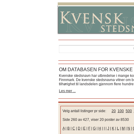
OM DATABASEN FOR KVENSKE
Kvenske stedsnavn har utbredelse i mange k
Finnmark. De kvenske stedsnavna vitner om bos
tilhørighet til landsdelen gjennom flere hundre 
Les mer ...
Velg antall listinger pr side:
20
100
500
Side 260 av 427, viser 20 poster av 8530
A
|
B
|
C
|
D
|
E
|
F
|
G
|
H
|
I
|
J
|
K
|
L
|
M
|
N
|