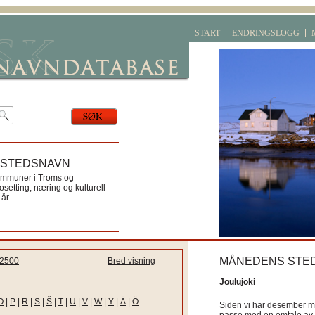
START
ENDRINGSLOGG
 STEDSNAVN
ommuner i Troms og
etting, næring og kulturell
år.
MÅNEDENS STE
2500
Bred visning
Joulujoki
O
|
P
|
R
|
S
|
Š
|
T
|
U
|
V
|
W
|
Y
|
Ä
|
Ö
Siden vi har desember må