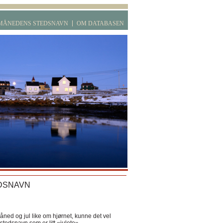
MÅNEDENS STEDSNAVN
OM DATABASEN
DSNAVN
ned og jul like om hjørnet, kunne det vel