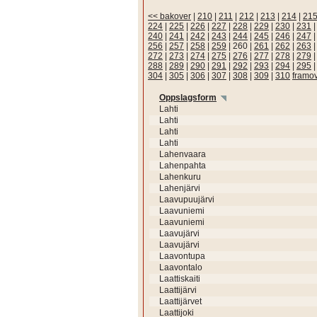
<< bakover
|
210
|
211
|
212
|
213
|
214
|
21
224
|
225
|
226
|
227
|
228
|
229
|
230
|
231
240
|
241
|
242
|
243
|
244
|
245
|
246
|
247
256
|
257
|
258
|
259
|
260
|
261
|
262
|
263
272
|
273
|
274
|
275
|
276
|
277
|
278
|
279
288
|
289
|
290
|
291
|
292
|
293
|
294
|
295
304
|
305
|
306
|
307
|
308
|
309
|
310
framo
Oppslagsform
Lahti
Lahti
Lahti
Lahti
Lahenvaara
Lahenpahta
Lahenkuru
Lahenjärvi
Laavupuujärvi
Laavuniemi
Laavuniemi
Laavujärvi
Laavujärvi
Laavontupa
Laavontalo
Laattiskaiti
Laattijärvi
Laattijärvet
Laattijoki