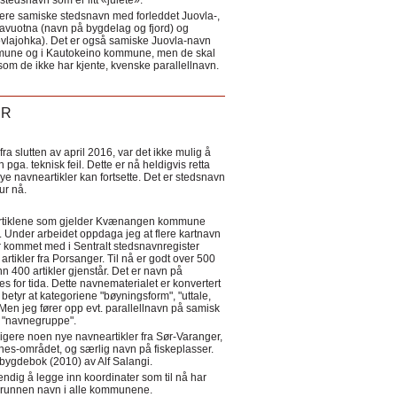
tedsnavn som er litt «julete».
ere samiske stedsnavn med forleddet Juovla-,
lavuotna (navn på bygdelag og fjord) og
ovlajohka). Det er også samiske Juovla-navn
mmune og i Kautokeino kommune, men de skal
som de ikke har kjente, kvenske parallellnavn.
ER
a slutten av april 2016, var det ikke mulig å
 pga. teknisk feil. Dette er nå heldigvis retta
nye navneartikler kan fortsette. Det er stedsnavn
 tur nå.
eartiklene som gjelder Kvænangen kommune
ler. Under arbeidet oppdaga jeg at flere kartnavn
 kommet med i Sentralt stedsnavnregister
artikler fra Porsanger. Til nå er godt over 500
nn 400 artikler gjenstår. Det er navn på
s for tida. Dette navnematerialet er konvertert
betyr at kategoriene "bøyningsform", "uttale,
Men jeg fører opp evt. parallellnavn på samisk
et "navnegruppe".
igere noen nye navneartikler fra Sør-Varanger,
s-området, og særlig navn på fiskeplasser.
i bygdebok (2010) av Alf Salangi.
ndig å legge inn koordinater som til nå har
i grunnen navn i alle kommunene.