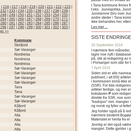
passe med en omtale av s
I Tana kommune finnes fl
5
|
216
|
217
|
218
|
219
|
220
|
221
|
222
|
223
|
f.eks. Juovlajohka, Juov
|
232
|
233
|
234
|
235
|
236
|
237
|
238
|
239
|
Juovlarovvi (bru over Ju
|
248
|
249
|
250
|
251
|
252
|
253
|
254
|
255
|
andre steder i Tana ko
|
264
|
265
|
266
|
267
|
268
|
269
|
270
|
271
|
ikke behandles her, etter
|
280
|
281
|
282
|
283
|
284
|
285
|
286
|
287
|
Les mer ...
|
296
|
297
|
298
|
299
|
300
|
301
|
302
|
303
|
ver >>
SISTE ENDRING
Kommune
Storfjord
20 September 2016
Sør-Varanger
I nærmere fem måneder, fr
Nordreisa
lagre noe nytt i databasen
på, slik at redigering av 
Nordreisa
i Porsanger som står for
Nordreisa
7 April 2016
Sør-Varanger
Sør-Varanger
Siden sist er alle navn
publisert, i alt 650 artik
Sør-Varanger
i kommunen ennå ikke er
Sør-Varanger
(SSR). For tida redigeres 
Tana
artikler ferdige, og mer e
Tana
bokstaven
P
som redigere
Sør-Varanger
direkte fra SSR, noe som 
Sør-Varanger
"tradisjon" mm. mangler. 
Kåfjord
og norsk og fyller ut felt
Kåfjord
Jeg holder også på å red
Alta
nærmere bestemt Bugøyne
Materialet er henta fra e
Alta
Alta
Jevnlig er det også nødve
manglet. Dette gjelder 
Alta