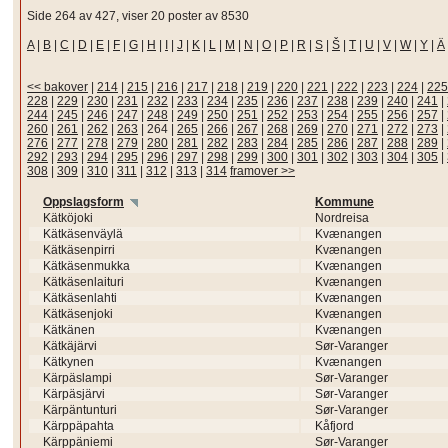
Side 264 av 427, viser 20 poster av 8530
A
|
B
|
C
|
D
|
E
|
F
|
G
|
H
|
I
|
J
|
K
|
L
|
M
|
N
|
O
|
P
|
R
|
S
|
Š
|
T
|
U
|
V
|
W
|
Y
|
Ä
<< bakover
|
214
|
215
|
216
|
217
|
218
|
219
|
220
|
221
|
222
|
223
|
224
|
225
228
|
229
|
230
|
231
|
232
|
233
|
234
|
235
|
236
|
237
|
238
|
239
|
240
|
241
|
244
|
245
|
246
|
247
|
248
|
249
|
250
|
251
|
252
|
253
|
254
|
255
|
256
|
257
|
260
|
261
|
262
|
263
|
264
|
265
|
266
|
267
|
268
|
269
|
270
|
271
|
272
|
273
|
276
|
277
|
278
|
279
|
280
|
281
|
282
|
283
|
284
|
285
|
286
|
287
|
288
|
289
|
292
|
293
|
294
|
295
|
296
|
297
|
298
|
299
|
300
|
301
|
302
|
303
|
304
|
305
|
308
|
309
|
310
|
311
|
312
|
313
|
314
framover >>
Oppslagsform
Kommune
Kätköjoki
Nordreisa
Kätkäsenväylä
Kvænangen
Kätkäsenpirri
Kvænangen
Kätkäsenmukka
Kvænangen
Kätkäsenlaituri
Kvænangen
Kätkäsenlahti
Kvænangen
Kätkäsenjoki
Kvænangen
Kätkänen
Kvænangen
Kätkäjärvi
Sør-Varanger
Kätkynen
Kvænangen
Kärpäslampi
Sør-Varanger
Kärpäsjärvi
Sør-Varanger
Kärpäntunturi
Sør-Varanger
Kärppäpahta
Kåfjord
Kärppäniemi
Sør-Varanger