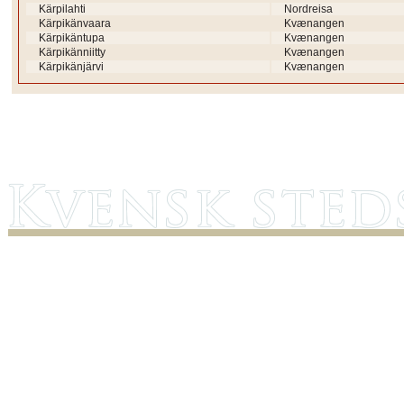
Kärpilahti
Nordreisa
Kärpikänvaara
Kvænangen
Kärpikäntupa
Kvænangen
Kärpikänniitty
Kvænangen
Kärpikänjärvi
Kvænangen