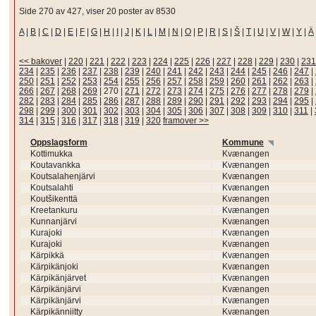
Side 270 av 427, viser 20 poster av 8530
A
|
B
|
C
|
D
|
E
|
F
|
G
|
H
|
I
|
J
|
K
|
L
|
M
|
N
|
O
|
P
|
R
|
S
|
Š
|
T
|
U
|
V
|
W
|
Y
|
Ä
<< bakover
|
220
|
221
|
222
|
223
|
224
|
225
|
226
|
227
|
228
|
229
|
230
|
231
234
|
235
|
236
|
237
|
238
|
239
|
240
|
241
|
242
|
243
|
244
|
245
|
246
|
247
|
250
|
251
|
252
|
253
|
254
|
255
|
256
|
257
|
258
|
259
|
260
|
261
|
262
|
263
|
266
|
267
|
268
|
269
|
270
|
271
|
272
|
273
|
274
|
275
|
276
|
277
|
278
|
279
|
282
|
283
|
284
|
285
|
286
|
287
|
288
|
289
|
290
|
291
|
292
|
293
|
294
|
295
|
298
|
299
|
300
|
301
|
302
|
303
|
304
|
305
|
306
|
307
|
308
|
309
|
310
|
311
|
314
|
315
|
316
|
317
|
318
|
319
|
320
framover >>
Oppslagsform
Kommune
Kottimukka
Kvænangen
Koutavankka
Kvænangen
Koutsalahenjärvi
Kvænangen
Koutsalahti
Kvænangen
Koutšikenttä
Kvænangen
Kreetankuru
Kvænangen
Kunnanjärvi
Kvænangen
Kurajoki
Kvænangen
Kurajoki
Kvænangen
Kärpikkä
Kvænangen
Kärpikänjoki
Kvænangen
Kärpikänjärvet
Kvænangen
Kärpikänjärvi
Kvænangen
Kärpikänjärvi
Kvænangen
Kärpikänniitty
Kvænangen