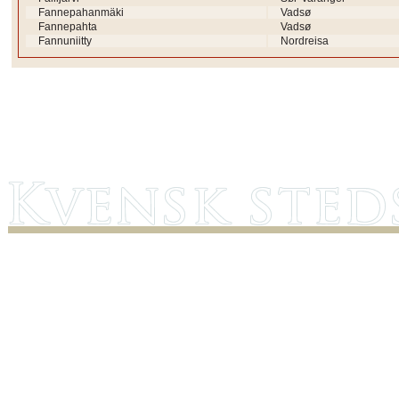
Fannepahanmäki
Vadsø
Fannepahta
Vadsø
Fannuniitty
Nordreisa