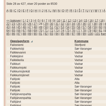
Side 28 av 427, viser 20 poster av 8530
A
|
B
|
C
|
D
|
E
|
F
|
G
|
H
|
I
|
J
|
K
|
L
|
M
|
N
|
O
|
P
|
R
|
S
|
Š
|
T
|
U
|
V
|
W
|
Y
|
Ä
<< bakover
|
1
|
2
|
3
|
4
|
5
|
6
|
7
|
8
|
9
|
10
|
11
|
12
|
13
|
14
|
15
|
16
|
17
|
18
|
22
|
23
|
24
|
25
|
26
|
27
|
28
|
29
|
30
|
31
|
32
|
33
|
34
|
35
|
36
|
37
|
38
|
39
|
4
43
|
44
|
45
|
46
|
47
|
48
|
49
|
50
|
51
|
52
|
53
|
54
|
55
|
56
|
57
|
58
|
59
|
60
|
6
64
|
65
|
66
|
67
|
68
|
69
|
70
|
71
|
72
|
73
|
74
|
75
|
76
|
77
|
78
|
79
|
80
|
81
|
8
85
|
86
|
87
|
88
|
89
|
90
|
91
|
92
|
93
|
94
|
95
|
96
|
97
|
98
|
99
|
100
|
101
fra
Oppslagsform
Kommune
Falisniemi
Storfjord
Falkkehöiji
Sør-Varanger
Falkkevanni
Vadsø
Falkkijärvi
Vadsø
Falkkikeila
Vadsø
Falkkuri
Vadsø
Falkkurinjoki
Vadsø
Falkkurinjänkät
Vadsø
Falkkurinjärvet
Vadsø
Fallijoki
Alta
Fallijoki
Alta
Fallijoki
Sør-Varanger
Fallijoki
Sør-Varanger
Fallijärvenpahta
Sør-Varanger
Fallijärvenpahta
Sør-Varanger
Fallijärvi
Sør-Varanger
Fallijärvi
Sør-Varanger