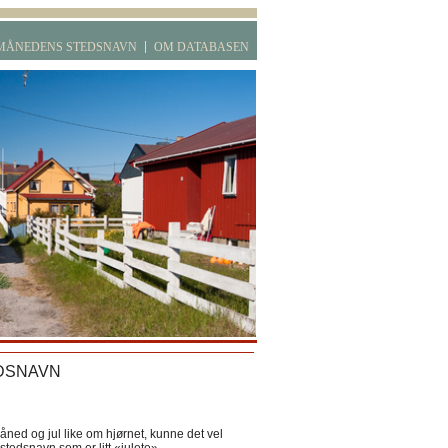
MÅNEDENS STEDSNAVN
OM DATABASEN
DSNAVN
ned og jul like om hjørnet, kunne det vel