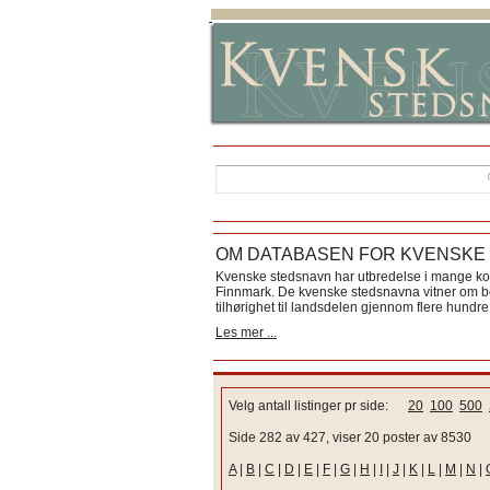
OM DATABASEN FOR KVENSKE
Kvenske stedsnavn har utbredelse i mange k
Finnmark. De kvenske stedsnavna vitner om bos
tilhørighet til landsdelen gjennom flere hundre 
Les mer ...
Velg antall listinger pr side:
20
100
500
Side 282 av 427, viser 20 poster av 8530
A
|
B
|
C
|
D
|
E
|
F
|
G
|
H
|
I
|
J
|
K
|
L
|
M
|
N
|