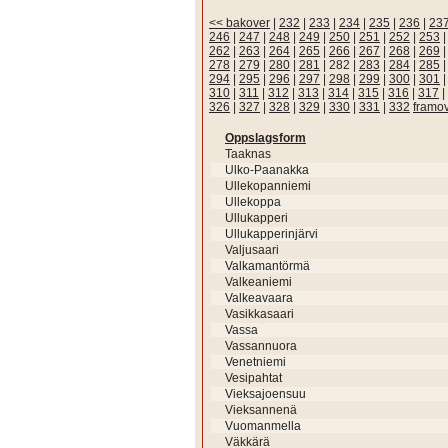
<< bakover
|
232
|
233
|
234
|
235
|
236
|
23
246
|
247
|
248
|
249
|
250
|
251
|
252
|
253
262
|
263
|
264
|
265
|
266
|
267
|
268
|
269
278
|
279
|
280
|
281
|
282
|
283
|
284
|
285
294
|
295
|
296
|
297
|
298
|
299
|
300
|
301
310
|
311
|
312
|
313
|
314
|
315
|
316
|
317
|
326
|
327
|
328
|
329
|
330
|
331
|
332
framo
Oppslagsform
Taaknas
Ulko-Paanakka
Ullekopanniemi
Ullekoppa
Ullukapperi
Ullukapperinjärvi
Valjusaari
Valkamantörmä
Valkeaniemi
Valkeavaara
Vasikkasaari
Vassa
Vassannuora
Venetniemi
Vesipahtat
Vieksajoensuu
Vieksannenä
Vuomanmella
Väkkärä