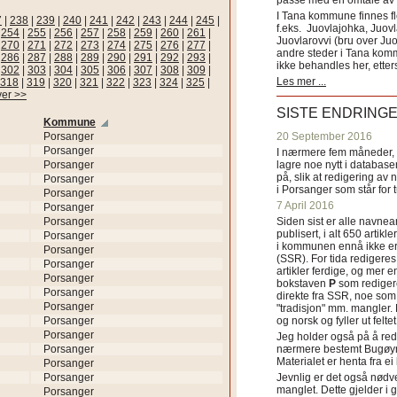
passe med en omtale av s
I Tana kommune finnes fl
7
|
238
|
239
|
240
|
241
|
242
|
243
|
244
|
245
|
f.eks. Juovlajohka, Juov
|
254
|
255
|
256
|
257
|
258
|
259
|
260
|
261
|
Juovlarovvi (bru over Ju
|
270
|
271
|
272
|
273
|
274
|
275
|
276
|
277
|
andre steder i Tana ko
|
286
|
287
|
288
|
289
|
290
|
291
|
292
|
293
|
ikke behandles her, etter
|
302
|
303
|
304
|
305
|
306
|
307
|
308
|
309
|
Les mer ...
318
|
319
|
320
|
321
|
322
|
323
|
324
|
325
|
ver >>
SISTE ENDRING
Kommune
Porsanger
20 September 2016
Porsanger
I nærmere fem måneder, fr
Porsanger
lagre noe nytt i databasen
på, slik at redigering av 
Porsanger
i Porsanger som står for
Porsanger
7 April 2016
Porsanger
Porsanger
Siden sist er alle navn
publisert, i alt 650 artik
Porsanger
i kommunen ennå ikke er
Porsanger
(SSR). For tida redigeres 
Porsanger
artikler ferdige, og mer e
Porsanger
bokstaven
P
som redigere
Porsanger
direkte fra SSR, noe som 
Porsanger
"tradisjon" mm. mangler. 
Porsanger
og norsk og fyller ut felt
Porsanger
Jeg holder også på å red
Porsanger
nærmere bestemt Bugøyne
Materialet er henta fra e
Porsanger
Porsanger
Jevnlig er det også nødve
manglet. Dette gjelder 
Porsanger