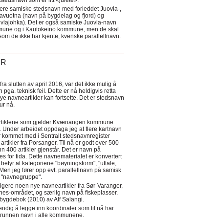
tedsnavn som er litt «julete».
ere samiske stedsnavn med forleddet Juovla-,
lavuotna (navn på bygdelag og fjord) og
ovlajohka). Det er også samiske Juovla-navn
mmune og i Kautokeino kommune, men de skal
som de ikke har kjente, kvenske parallellnavn.
ER
a slutten av april 2016, var det ikke mulig å
 pga. teknisk feil. Dette er nå heldigvis retta
nye navneartikler kan fortsette. Det er stedsnavn
 tur nå.
eartiklene som gjelder Kvænangen kommune
ler. Under arbeidet oppdaga jeg at flere kartnavn
 kommet med i Sentralt stedsnavnregister
artikler fra Porsanger. Til nå er godt over 500
nn 400 artikler gjenstår. Det er navn på
s for tida. Dette navnematerialet er konvertert
betyr at kategoriene "bøyningsform", "uttale,
Men jeg fører opp evt. parallellnavn på samisk
et "navnegruppe".
igere noen nye navneartikler fra Sør-Varanger,
s-området, og særlig navn på fiskeplasser.
i bygdebok (2010) av Alf Salangi.
ndig å legge inn koordinater som til nå har
i grunnen navn i alle kommunene.