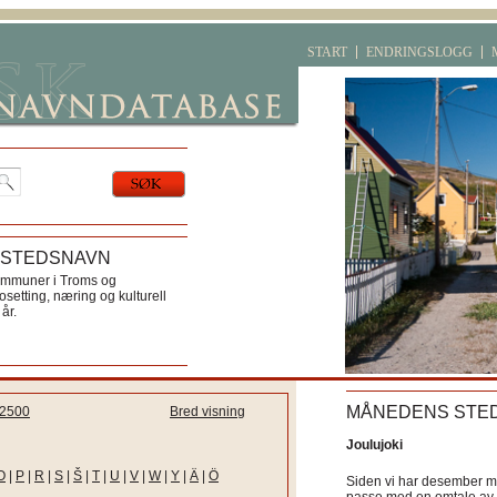
START
ENDRINGSLOGG
 STEDSNAVN
ommuner i Troms og
etting, næring og kulturell
år.
MÅNEDENS STE
2500
Bred visning
Joulujoki
O
|
P
|
R
|
S
|
Š
|
T
|
U
|
V
|
W
|
Y
|
Ä
|
Ö
Siden vi har desember må