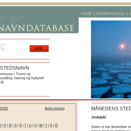
START
ENDRINGSLOGG
 STEDSNAVN
ommuner i Troms og
etting, næring og kulturell
år.
MÅNEDENS STE
2500
Bred visning
Joulujoki
O
|
P
|
R
|
S
|
Š
|
T
|
U
|
V
|
W
|
Y
|
Ä
|
Ö
Siden vi har desember må