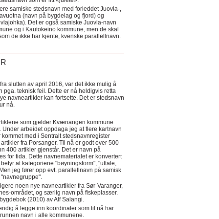
tedsnavn som er litt «julete».
ere samiske stedsnavn med forleddet Juovla-,
lavuotna (navn på bygdelag og fjord) og
ovlajohka). Det er også samiske Juovla-navn
mmune og i Kautokeino kommune, men de skal
som de ikke har kjente, kvenske parallellnavn.
ER
a slutten av april 2016, var det ikke mulig å
 pga. teknisk feil. Dette er nå heldigvis retta
nye navneartikler kan fortsette. Det er stedsnavn
 tur nå.
eartiklene som gjelder Kvænangen kommune
ler. Under arbeidet oppdaga jeg at flere kartnavn
 kommet med i Sentralt stedsnavnregister
artikler fra Porsanger. Til nå er godt over 500
nn 400 artikler gjenstår. Det er navn på
s for tida. Dette navnematerialet er konvertert
betyr at kategoriene "bøyningsform", "uttale,
Men jeg fører opp evt. parallellnavn på samisk
et "navnegruppe".
igere noen nye navneartikler fra Sør-Varanger,
s-området, og særlig navn på fiskeplasser.
i bygdebok (2010) av Alf Salangi.
ndig å legge inn koordinater som til nå har
i grunnen navn i alle kommunene.