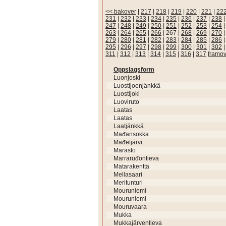
<< bakover
|
217
|
218
|
219
|
220
|
221
|
22
231
|
232
|
233
|
234
|
235
|
236
|
237
|
238
247
|
248
|
249
|
250
|
251
|
252
|
253
|
254
263
|
264
|
265
|
266
|
267
|
268
|
269
|
270
279
|
280
|
281
|
282
|
283
|
284
|
285
|
286
295
|
296
|
297
|
298
|
299
|
300
|
301
|
302
311
|
312
|
313
|
314
|
315
|
316
|
317
framov
Oppslagsform
Luonjoski
Luostijoenjänkkä
Luostijoki
Luoviruto
Laatas
Laatas
Laatjänkkä
Mađansokka
Mađetjärvi
Marasto
Marraruđontieva
Matarakenttä
Mellasaari
Meritunturi
Mouruniemi
Mouruniemi
Mouruvaara
Mukka
Mukkajärventieva