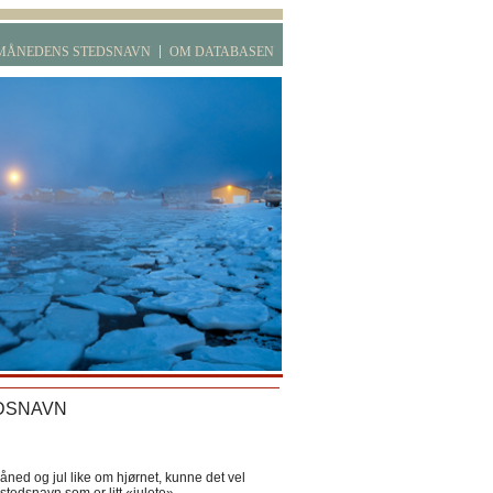
MÅNEDENS STEDSNAVN
OM DATABASEN
DSNAVN
ned og jul like om hjørnet, kunne det vel