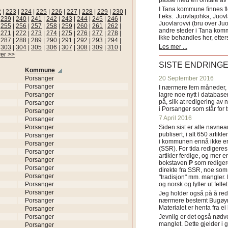
passe med en omtale av s
I Tana kommune finnes fl
2
|
223
|
224
|
225
|
226
|
227
|
228
|
229
|
230
|
f.eks. Juovlajohka, Juov
|
239
|
240
|
241
|
242
|
243
|
244
|
245
|
246
|
Juovlarovvi (bru over Ju
|
255
|
256
|
257
|
258
|
259
|
260
|
261
|
262
|
andre steder i Tana ko
|
271
|
272
|
273
|
274
|
275
|
276
|
277
|
278
|
ikke behandles her, etter
|
287
|
288
|
289
|
290
|
291
|
292
|
293
|
294
|
Les mer ...
|
303
|
304
|
305
|
306
|
307
|
308
|
309
|
310
|
er >>
SISTE ENDRING
Kommune
Porsanger
20 September 2016
Porsanger
I nærmere fem måneder, fr
Porsanger
lagre noe nytt i databasen
på, slik at redigering av 
Porsanger
i Porsanger som står for
Porsanger
7 April 2016
Porsanger
Porsanger
Siden sist er alle navn
publisert, i alt 650 artik
Porsanger
i kommunen ennå ikke er
Porsanger
(SSR). For tida redigeres 
Porsanger
artikler ferdige, og mer e
Porsanger
bokstaven
P
som redigere
Porsanger
direkte fra SSR, noe som 
Porsanger
"tradisjon" mm. mangler. 
Porsanger
og norsk og fyller ut felt
Porsanger
Jeg holder også på å red
Porsanger
nærmere bestemt Bugøyne
Materialet er henta fra e
Porsanger
Porsanger
Jevnlig er det også nødve
manglet. Dette gjelder 
Porsanger