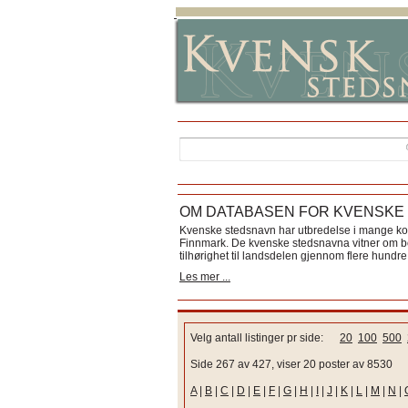
OM DATABASEN FOR KVENSKE
Kvenske stedsnavn har utbredelse i mange k
Finnmark. De kvenske stedsnavna vitner om bos
tilhørighet til landsdelen gjennom flere hundre 
Les mer ...
Velg antall listinger pr side:
20
100
500
Side 267 av 427, viser 20 poster av 8530
A
|
B
|
C
|
D
|
E
|
F
|
G
|
H
|
I
|
J
|
K
|
L
|
M
|
N
|