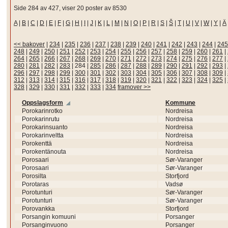
Side 284 av 427, viser 20 poster av 8530
A
|
B
|
C
|
D
|
E
|
F
|
G
|
H
|
I
|
J
|
K
|
L
|
M
|
N
|
O
|
P
|
R
|
S
|
Š
|
T
|
U
|
V
|
W
|
Y
|
Ä
<< bakover
|
234
|
235
|
236
|
237
|
238
|
239
|
240
|
241
|
242
|
243
|
244
|
245
248
|
249
|
250
|
251
|
252
|
253
|
254
|
255
|
256
|
257
|
258
|
259
|
260
|
261
|
264
|
265
|
266
|
267
|
268
|
269
|
270
|
271
|
272
|
273
|
274
|
275
|
276
|
277
|
280
|
281
|
282
|
283
|
284
|
285
|
286
|
287
|
288
|
289
|
290
|
291
|
292
|
293
|
296
|
297
|
298
|
299
|
300
|
301
|
302
|
303
|
304
|
305
|
306
|
307
|
308
|
309
|
312
|
313
|
314
|
315
|
316
|
317
|
318
|
319
|
320
|
321
|
322
|
323
|
324
|
325
|
328
|
329
|
330
|
331
|
332
|
333
|
334
framover >>
Oppslagsform
Kommune
Porokarinrotko
Nordreisa
Porokarinrutu
Nordreisa
Porokarinsuanto
Nordreisa
Porokarinveltta
Nordreisa
Porokenttä
Nordreisa
Porokentänouta
Nordreisa
Porosaari
Sør-Varanger
Porosaari
Sør-Varanger
Porosilta
Storfjord
Porotaras
Vadsø
Porotunturi
Sør-Varanger
Porotunturi
Sør-Varanger
Porovankka
Storfjord
Porsangin komuuni
Porsanger
Porsanginvuono
Porsanger