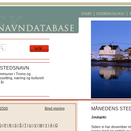
START
ENDRINGSLOGG
 STEDSNAVN
ommuner i Troms og
etting, næring og kulturell
år.
MÅNEDENS STE
2500
Bred visning
Joulujoki
O
|
P
|
R
|
S
|
Š
|
T
|
U
|
V
|
W
|
Y
|
Ä
|
Ö
Siden vi har desember må