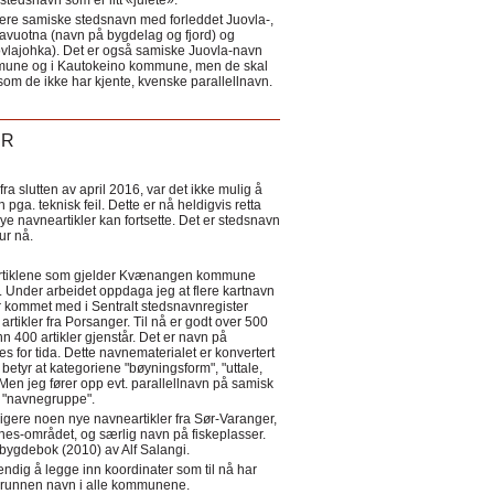
tedsnavn som er litt «julete».
ere samiske stedsnavn med forleddet Juovla-,
lavuotna (navn på bygdelag og fjord) og
ovlajohka). Det er også samiske Juovla-navn
mmune og i Kautokeino kommune, men de skal
som de ikke har kjente, kvenske parallellnavn.
ER
a slutten av april 2016, var det ikke mulig å
 pga. teknisk feil. Dette er nå heldigvis retta
nye navneartikler kan fortsette. Det er stedsnavn
 tur nå.
eartiklene som gjelder Kvænangen kommune
ler. Under arbeidet oppdaga jeg at flere kartnavn
 kommet med i Sentralt stedsnavnregister
artikler fra Porsanger. Til nå er godt over 500
nn 400 artikler gjenstår. Det er navn på
s for tida. Dette navnematerialet er konvertert
betyr at kategoriene "bøyningsform", "uttale,
Men jeg fører opp evt. parallellnavn på samisk
et "navnegruppe".
igere noen nye navneartikler fra Sør-Varanger,
s-området, og særlig navn på fiskeplasser.
i bygdebok (2010) av Alf Salangi.
ndig å legge inn koordinater som til nå har
i grunnen navn i alle kommunene.