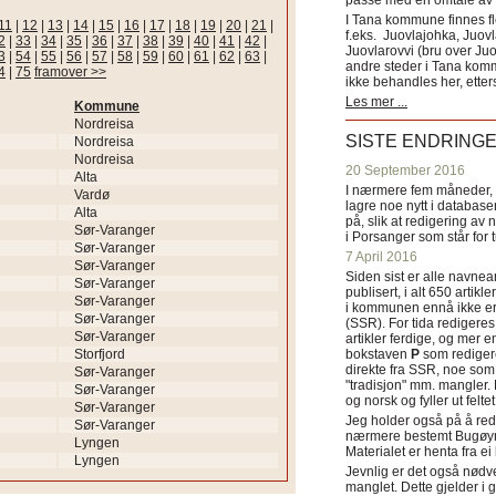
passe med en omtale av s
I Tana kommune finnes fl
11
|
12
|
13
|
14
|
15
|
16
|
17
|
18
|
19
|
20
|
21
|
f.eks. Juovlajohka, Juov
2
|
33
|
34
|
35
|
36
|
37
|
38
|
39
|
40
|
41
|
42
|
Juovlarovvi (bru over Ju
3
|
54
|
55
|
56
|
57
|
58
|
59
|
60
|
61
|
62
|
63
|
andre steder i Tana ko
4
|
75
framover >>
ikke behandles her, etter
Les mer ...
Kommune
Nordreisa
SISTE ENDRING
Nordreisa
Nordreisa
20 September 2016
Alta
I nærmere fem måneder, fr
Vardø
lagre noe nytt i databasen
Alta
på, slik at redigering av 
Sør-Varanger
i Porsanger som står for
Sør-Varanger
7 April 2016
Sør-Varanger
Siden sist er alle navn
Sør-Varanger
publisert, i alt 650 artik
Sør-Varanger
i kommunen ennå ikke er
Sør-Varanger
(SSR). For tida redigeres 
Sør-Varanger
artikler ferdige, og mer e
Storfjord
bokstaven
P
som redigere
direkte fra SSR, noe som 
Sør-Varanger
"tradisjon" mm. mangler. 
Sør-Varanger
og norsk og fyller ut felt
Sør-Varanger
Jeg holder også på å red
Sør-Varanger
nærmere bestemt Bugøyne
Lyngen
Materialet er henta fra e
Lyngen
Jevnlig er det også nødve
manglet. Dette gjelder 