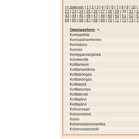
<< bakover
|
1
|
2
|
3
|
4
|
5
|
6
|
7
|
8
|
9
|
10
|
22
|
23
|
24
|
25
|
26
|
27
|
28
|
29
|
30
|
31
|
3
43
|
44
|
45
|
46
|
47
|
48
|
49
|
50
|
51
|
52
|
5
64
|
65
|
66
|
67
|
68
|
69
|
70
|
71
|
72
|
73
|
7
Oppslagsform
Komupahta
Komupahanhenko
Komukuru
Komsio
Komppanianjänkä
Kolvikenttä
Kolttaniemi
Kolttamarkkina
Kolttaköngäs
Kolttaköngäs
Kolttakylä
Kolttakumpu
Kolttakoski
Kolttajärvi
Kolttajärvi
Kolsonsaari
Kolsonniemi
Kolso
Kolsevuopionvankka
Kolsevuopionjoki