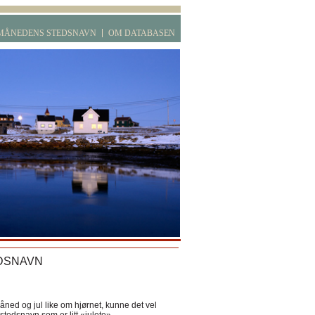
MÅNEDENS STEDSNAVN
OM DATABASEN
DSNAVN
ned og jul like om hjørnet, kunne det vel