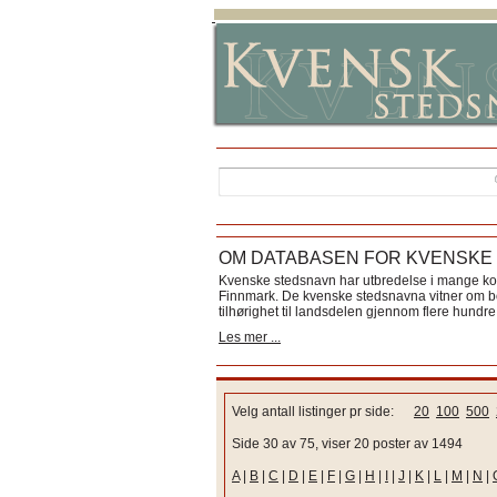
OM DATABASEN FOR KVENSKE
Kvenske stedsnavn har utbredelse i mange k
Finnmark. De kvenske stedsnavna vitner om bos
tilhørighet til landsdelen gjennom flere hundre 
Les mer ...
Velg antall listinger pr side:
20
100
500
Side 30 av 75, viser 20 poster av 1494
A
|
B
|
C
|
D
|
E
|
F
|
G
|
H
|
I
|
J
|
K
|
L
|
M
|
N
|