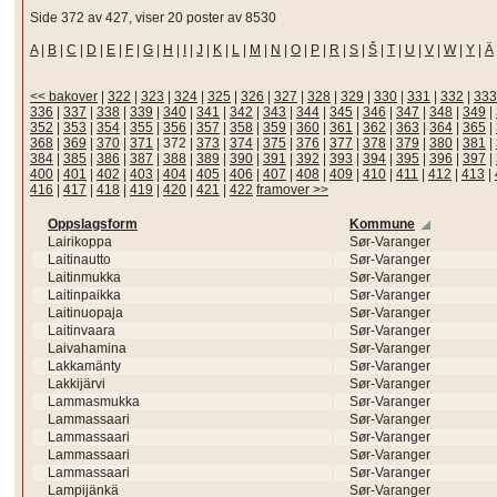
Side 372 av 427, viser 20 poster av 8530
A
|
B
|
C
|
D
|
E
|
F
|
G
|
H
|
I
|
J
|
K
|
L
|
M
|
N
|
O
|
P
|
R
|
S
|
Š
|
T
|
U
|
V
|
W
|
Y
|
Ä
<< bakover
|
322
|
323
|
324
|
325
|
326
|
327
|
328
|
329
|
330
|
331
|
332
|
333
336
|
337
|
338
|
339
|
340
|
341
|
342
|
343
|
344
|
345
|
346
|
347
|
348
|
349
|
352
|
353
|
354
|
355
|
356
|
357
|
358
|
359
|
360
|
361
|
362
|
363
|
364
|
365
|
368
|
369
|
370
|
371
|
372
|
373
|
374
|
375
|
376
|
377
|
378
|
379
|
380
|
381
|
384
|
385
|
386
|
387
|
388
|
389
|
390
|
391
|
392
|
393
|
394
|
395
|
396
|
397
|
400
|
401
|
402
|
403
|
404
|
405
|
406
|
407
|
408
|
409
|
410
|
411
|
412
|
413
|
416
|
417
|
418
|
419
|
420
|
421
|
422
framover >>
Oppslagsform
Kommune
Lairikoppa
Sør-Varanger
Laitinautto
Sør-Varanger
Laitinmukka
Sør-Varanger
Laitinpaikka
Sør-Varanger
Laitinuopaja
Sør-Varanger
Laitinvaara
Sør-Varanger
Laivahamina
Sør-Varanger
Lakkamänty
Sør-Varanger
Lakkijärvi
Sør-Varanger
Lammasmukka
Sør-Varanger
Lammassaari
Sør-Varanger
Lammassaari
Sør-Varanger
Lammassaari
Sør-Varanger
Lammassaari
Sør-Varanger
Lampijänkä
Sør-Varanger