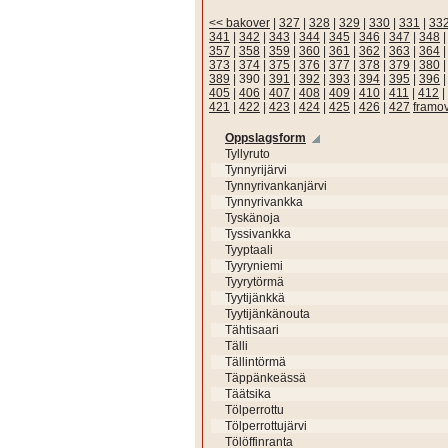
<< bakover
|
327
|
328
|
329
|
330
|
331
|
33
341
|
342
|
343
|
344
|
345
|
346
|
347
|
348
357
|
358
|
359
|
360
|
361
|
362
|
363
|
364
373
|
374
|
375
|
376
|
377
|
378
|
379
|
380
389
|
390
|
391
|
392
|
393
|
394
|
395
|
396
405
|
406
|
407
|
408
|
409
|
410
|
411
|
412
|
421
|
422
|
423
|
424
|
425
|
426
|
427
framo
Oppslagsform
Tyllyruto
Tynnyrijärvi
Tynnyrivankanjärvi
Tynnyrivankka
Tyskänoja
Tyssivankka
Tyyptaali
Tyyryniemi
Tyyrytörmä
Tyytijänkkä
Tyytijänkänouta
Tähtisaari
Tälli
Tällintörmä
Täppänkeässä
Täätsika
Tölperrottu
Tölperrottujärvi
Tölöffinranta