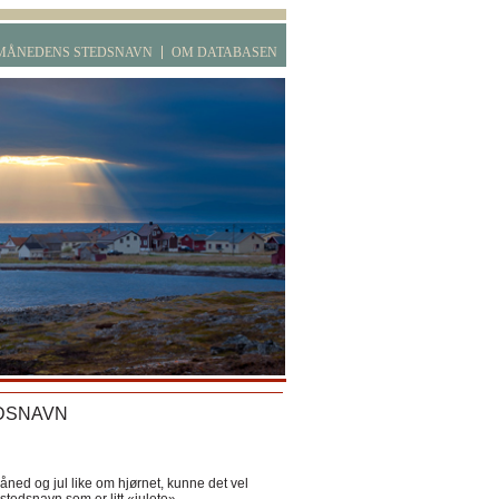
MÅNEDENS STEDSNAVN
OM DATABASEN
DSNAVN
ned og jul like om hjørnet, kunne det vel