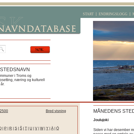
START
ENDRINGSLOGG
 STEDSNAVN
ommuner i Troms og
etting, næring og kulturell
år.
MÅNEDENS STE
2500
Bred visning
Joulujoki
O
|
P
|
R
|
S
|
Š
|
T
|
U
|
V
|
W
|
Y
|
Ä
|
Ö
Siden vi har desember må