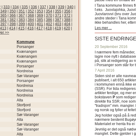
passe med en omtale av s
I Tana kommune finnes fl
2
|
333
|
334
|
335
|
336
|
337
|
338
|
339
|
340
|
f.eks. Juovlajohka, Juov
|
349
|
350
|
351
|
352
|
353
|
354
|
355
|
356
|
Juovlarovvi (bru over Ju
|
365
|
366
|
367
|
368
|
369
|
370
|
371
|
372
|
andre steder i Tana ko
|
381
|
382
|
383
|
384
|
385
|
386
|
387
|
388
|
ikke behandles her, etter
|
397
|
398
|
399
|
400
|
401
|
402
|
403
|
404
|
Les mer ...
413
|
414
|
415
|
416
|
417
|
418
|
419
|
420
|
ver >>
SISTE ENDRING
Kommune
Porsanger
20 September 2016
Kvænangen
I nærmere fem måneder, fr
Kvænangen
lagre noe nytt i databasen
på, slik at redigering av 
Kvænangen
i Porsanger som står for
Porsanger
7 April 2016
Nordreisa
Sør-Varanger
Siden sist er alle navn
publisert, i alt 650 artik
Porsanger
i kommunen ennå ikke er
Nordreisa
(SSR). For tida redigeres 
Nordreisa
artikler ferdige, og mer e
Nordreisa
bokstaven
P
som redigere
Alta
direkte fra SSR, noe som 
Storfjord
"tradisjon" mm. mangler. 
Storfjord
og norsk og fyller ut felt
Sør-Varanger
Jeg holder også på å red
Alta
nærmere bestemt Bugøyne
Materialet er henta fra e
Sør-Varanger
Sør-Varanger
Jevnlig er det også nødve
manglet. Dette gjelder 
Alta