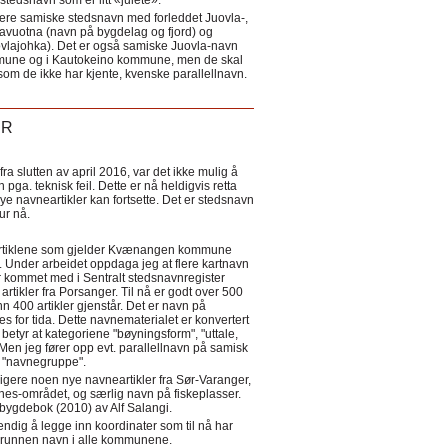
tedsnavn som er litt «julete».
ere samiske stedsnavn med forleddet Juovla-,
lavuotna (navn på bygdelag og fjord) og
ovlajohka). Det er også samiske Juovla-navn
mmune og i Kautokeino kommune, men de skal
som de ikke har kjente, kvenske parallellnavn.
ER
a slutten av april 2016, var det ikke mulig å
 pga. teknisk feil. Dette er nå heldigvis retta
nye navneartikler kan fortsette. Det er stedsnavn
 tur nå.
eartiklene som gjelder Kvænangen kommune
ler. Under arbeidet oppdaga jeg at flere kartnavn
 kommet med i Sentralt stedsnavnregister
artikler fra Porsanger. Til nå er godt over 500
nn 400 artikler gjenstår. Det er navn på
s for tida. Dette navnematerialet er konvertert
betyr at kategoriene "bøyningsform", "uttale,
Men jeg fører opp evt. parallellnavn på samisk
et "navnegruppe".
igere noen nye navneartikler fra Sør-Varanger,
s-området, og særlig navn på fiskeplasser.
i bygdebok (2010) av Alf Salangi.
ndig å legge inn koordinater som til nå har
i grunnen navn i alle kommunene.