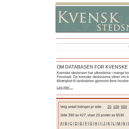
OM DATABASEN FOR KVENSKE
Kvenske stedsnavn har utbredelse i mange k
Finnmark. De kvenske stedsnavna vitner om bos
tilhørighet til landsdelen gjennom flere hundre 
Les mer ...
Velg antall listinger pr side:
20
100
500
Side 390 av 427, viser 20 poster av 8530
A
|
B
|
C
|
D
|
E
|
F
|
G
|
H
|
I
|
J
|
K
|
L
|
M
|
N
|