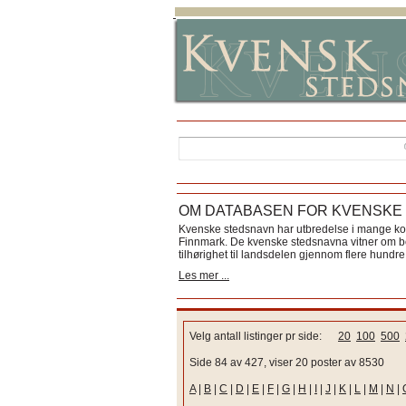
OM DATABASEN FOR KVENSKE
Kvenske stedsnavn har utbredelse i mange k
Finnmark. De kvenske stedsnavna vitner om bos
tilhørighet til landsdelen gjennom flere hundre 
Les mer ...
Velg antall listinger pr side:
20
100
500
Side 84 av 427, viser 20 poster av 8530
A
|
B
|
C
|
D
|
E
|
F
|
G
|
H
|
I
|
J
|
K
|
L
|
M
|
N
|