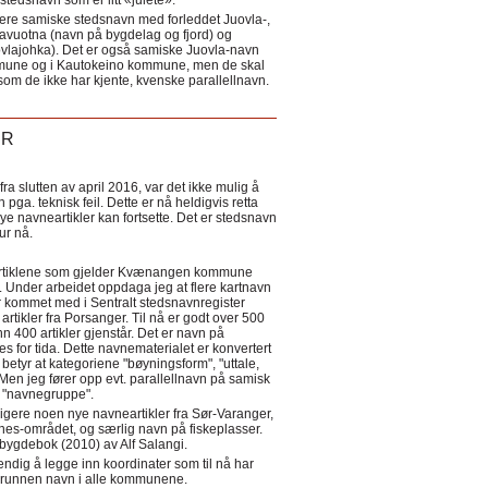
tedsnavn som er litt «julete».
ere samiske stedsnavn med forleddet Juovla-,
lavuotna (navn på bygdelag og fjord) og
ovlajohka). Det er også samiske Juovla-navn
mmune og i Kautokeino kommune, men de skal
som de ikke har kjente, kvenske parallellnavn.
ER
a slutten av april 2016, var det ikke mulig å
 pga. teknisk feil. Dette er nå heldigvis retta
nye navneartikler kan fortsette. Det er stedsnavn
 tur nå.
eartiklene som gjelder Kvænangen kommune
ler. Under arbeidet oppdaga jeg at flere kartnavn
 kommet med i Sentralt stedsnavnregister
artikler fra Porsanger. Til nå er godt over 500
nn 400 artikler gjenstår. Det er navn på
s for tida. Dette navnematerialet er konvertert
betyr at kategoriene "bøyningsform", "uttale,
Men jeg fører opp evt. parallellnavn på samisk
et "navnegruppe".
igere noen nye navneartikler fra Sør-Varanger,
s-området, og særlig navn på fiskeplasser.
i bygdebok (2010) av Alf Salangi.
ndig å legge inn koordinater som til nå har
i grunnen navn i alle kommunene.