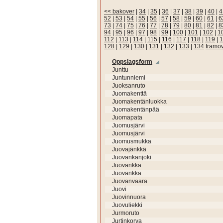
<< bakover
|
34
|
35
|
36
|
37
|
38
|
39
|
40
|
4
52
|
53
|
54
|
55
|
56
|
57
|
58
|
59
|
60
|
61
|
6
73
|
74
|
75
|
76
|
77
|
78
|
79
|
80
|
81
|
82
|
8
94
|
95
|
96
|
97
|
98
|
99
|
100
|
101
|
102
|
1
112
|
113
|
114
|
115
|
116
|
117
|
118
|
119
|
1
128
|
129
|
130
|
131
|
132
|
133
|
134
framo
Oppslagsform
Junttu
Juntunniemi
Juoksanruto
Juomakenttä
Juomakentänluokka
Juomakentänpää
Juomapata
Juomusjärvi
Juomusjärvi
Juomusmukka
Juovajänkkä
Juovankanjoki
Juovankka
Juovankka
Juovanvaara
Juovi
Juovinnuora
Juovuliekki
Jurmoruto
Jurtinkorva