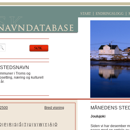
START
ENDRINGSLOGG
 STEDSNAVN
ommuner i Troms og
etting, næring og kulturell
år.
MÅNEDENS STE
2500
Bred visning
Joulujoki
O
|
P
|
R
|
S
|
Š
|
T
|
U
|
V
|
W
|
Y
|
Ä
|
Ö
Siden vi har desember må