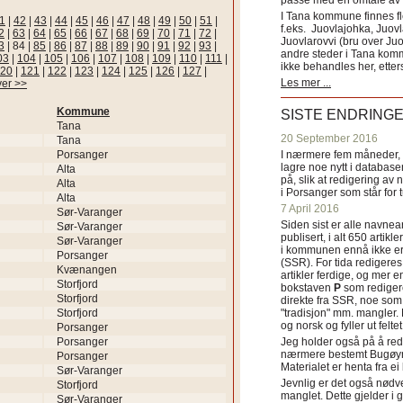
passe med en omtale av s
I Tana kommune finnes fl
1
|
42
|
43
|
44
|
45
|
46
|
47
|
48
|
49
|
50
|
51
|
f.eks. Juovlajohka, Juov
2
|
63
|
64
|
65
|
66
|
67
|
68
|
69
|
70
|
71
|
72
|
Juovlarovvi (bru over Ju
3
|
84
|
85
|
86
|
87
|
88
|
89
|
90
|
91
|
92
|
93
|
andre steder i Tana ko
03
|
104
|
105
|
106
|
107
|
108
|
109
|
110
|
111
|
ikke behandles her, etter
20
|
121
|
122
|
123
|
124
|
125
|
126
|
127
|
Les mer ...
ver >>
Kommune
SISTE ENDRING
Tana
20 September 2016
Tana
Porsanger
I nærmere fem måneder, fr
lagre noe nytt i databasen
Alta
på, slik at redigering av 
Alta
i Porsanger som står for
Alta
7 April 2016
Sør-Varanger
Siden sist er alle navn
Sør-Varanger
publisert, i alt 650 artik
Sør-Varanger
i kommunen ennå ikke er
Porsanger
(SSR). For tida redigeres 
Kvænangen
artikler ferdige, og mer e
Storfjord
bokstaven
P
som redigere
Storfjord
direkte fra SSR, noe som 
Storfjord
"tradisjon" mm. mangler. 
og norsk og fyller ut felt
Porsanger
Porsanger
Jeg holder også på å red
nærmere bestemt Bugøyne
Porsanger
Materialet er henta fra e
Sør-Varanger
Jevnlig er det også nødve
Storfjord
manglet. Dette gjelder 
Sør-Varanger