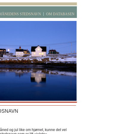
MÅNEDENS STEDSNAVN
OM DATABASEN
DSNAVN
ned og jul like om hjørnet, kunne det vel