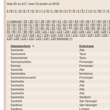
Side 85 av 427, viser 20 poster av 8530
A
|
B
|
C
|
D
|
E
|
F
|
G
|
H
|
I
|
J
|
K
|
L
|
M
|
N
|
O
|
P
|
R
|
S
|
Š
|
T
|
U
|
V
|
W
|
Y
|
Ä
<< bakover
|
35
|
36
|
37
|
38
|
39
|
40
|
41
|
42
|
43
|
44
|
45
|
46
|
47
|
48
|
49
|
53
|
54
|
55
|
56
|
57
|
58
|
59
|
60
|
61
|
62
|
63
|
64
|
65
|
66
|
67
|
68
|
69
|
70
|
7
74
|
75
|
76
|
77
|
78
|
79
|
80
|
81
|
82
|
83
|
84
|
85
|
86
|
87
|
88
|
89
|
90
|
91
|
9
95
|
96
|
97
|
98
|
99
|
100
|
101
|
102
|
103
|
104
|
105
|
106
|
107
|
108
|
109
|
|
113
|
114
|
115
|
116
|
117
|
118
|
119
|
120
|
121
|
122
|
123
|
124
|
125
|
126
|
129
|
130
|
131
|
132
|
133
|
134
|
135
framover >>
Oppslagsform
Kommune
Saviranta
Alta
Savioniemi
Tana
Savioniemet
Tana
Saviojanpäälys
Porsanger
Savioja
Porsanger
Savimäki
Alta
Savimukka
Nordreisa
Savimellansuvanto
Porsanger
Savimella
Alta
Savimella
Alta
Savimella
Alta
Savimella
Alta
Savimella
Storfjord
Savilahti
Sør-Varanger
Savikuru
Sør-Varanger
Savikuru
Lyngen