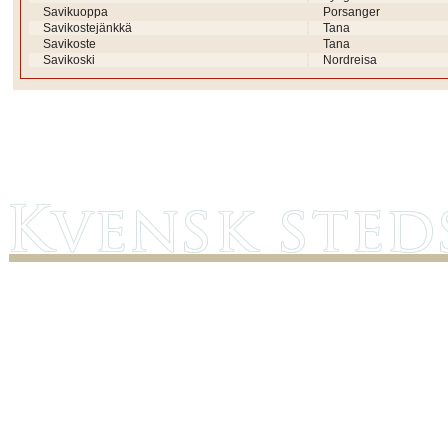
Savikuoppa
Porsanger
Savikostejänkkä
Tana
Savikoste
Tana
Savikoski
Nordreisa