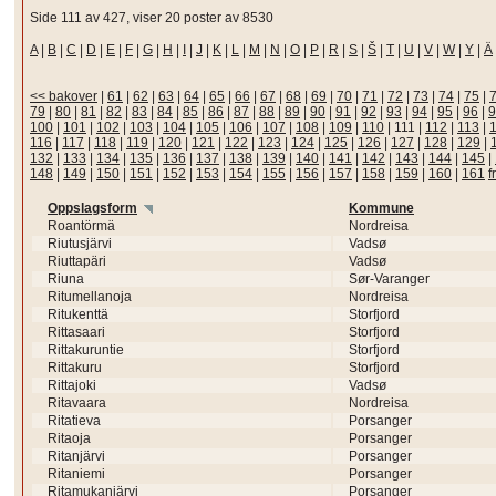
Side 111 av 427, viser 20 poster av 8530
A
|
B
|
C
|
D
|
E
|
F
|
G
|
H
|
I
|
J
|
K
|
L
|
M
|
N
|
O
|
P
|
R
|
S
|
Š
|
T
|
U
|
V
|
W
|
Y
|
Ä
<< bakover
|
61
|
62
|
63
|
64
|
65
|
66
|
67
|
68
|
69
|
70
|
71
|
72
|
73
|
74
|
75
|
79
|
80
|
81
|
82
|
83
|
84
|
85
|
86
|
87
|
88
|
89
|
90
|
91
|
92
|
93
|
94
|
95
|
96
|
9
100
|
101
|
102
|
103
|
104
|
105
|
106
|
107
|
108
|
109
|
110
|
111
|
112
|
113
|
116
|
117
|
118
|
119
|
120
|
121
|
122
|
123
|
124
|
125
|
126
|
127
|
128
|
129
|
132
|
133
|
134
|
135
|
136
|
137
|
138
|
139
|
140
|
141
|
142
|
143
|
144
|
145
|
148
|
149
|
150
|
151
|
152
|
153
|
154
|
155
|
156
|
157
|
158
|
159
|
160
|
161
f
Oppslagsform
Kommune
Roantörmä
Nordreisa
Riutusjärvi
Vadsø
Riuttapäri
Vadsø
Riuna
Sør-Varanger
Ritumellanoja
Nordreisa
Ritukenttä
Storfjord
Rittasaari
Storfjord
Rittakuruntie
Storfjord
Rittakuru
Storfjord
Rittajoki
Vadsø
Ritavaara
Nordreisa
Ritatieva
Porsanger
Ritaoja
Porsanger
Ritanjärvi
Porsanger
Ritaniemi
Porsanger
Ritamukanjärvi
Porsanger