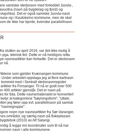
tedsnavn som er litt «julete».
ere samiske stedsnavn med forleddet Juovla-,
lavuotna (navn på bygdelag og fjord) og
ovlajohka). Det er også samiske Juovla-navn
mmune og i Kautokeino kommune, men de skal
som de ikke har kjente, kvenske parallellnavn.
ER
a slutten av april 2016, var det ikke mulig å
 pga. teknisk feil. Dette er nå heldigvis retta
nye navneartikler kan fortsette. Det er stedsnavn
 tur nå.
eartiklene som gjelder Kvænangen kommune
ler. Under arbeidet oppdaga jeg at flere kartnavn
 kommet med i Sentralt stedsnavnregister
artikler fra Porsanger. Til nå er godt over 500
nn 400 artikler gjenstår. Det er navn på
s for tida. Dette navnematerialet er konvertert
betyr at kategoriene "bøyningsform", "uttale,
Men jeg fører opp evt. parallellnavn på samisk
et "navnegruppe".
igere noen nye navneartikler fra Sør-Varanger,
s-området, og særlig navn på fiskeplasser.
i bygdebok (2010) av Alf Salangi.
ndig å legge inn koordinater som til nå har
i grunnen navn i alle kommunene.