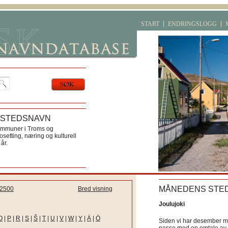
START
ENDRINGSLOGG
 STEDSNAVN
ommuner i Troms og
etting, næring og kulturell
år.
MÅNEDENS STE
2500
Bred visning
Joulujoki
O
|
P
|
R
|
S
|
Š
|
T
|
U
|
V
|
W
|
Y
|
Ä
|
Ö
Siden vi har desember må