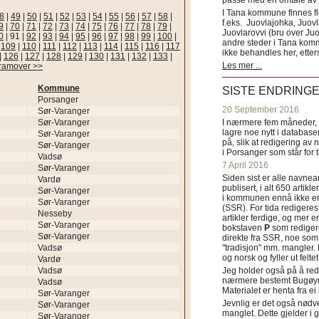
passe med en omtale av s
I Tana kommune finnes fl
8
|
49
|
50
|
51
|
52
|
53
|
54
|
55
|
56
|
57
|
58
|
f.eks. Juovlajohka, Juov
9
|
70
|
71
|
72
|
73
|
74
|
75
|
76
|
77
|
78
|
79
|
Juovlarovvi (bru over Ju
0
|
91
|
92
|
93
|
94
|
95
|
96
|
97
|
98
|
99
|
100
|
andre steder i Tana ko
|
109
|
110
|
111
|
112
|
113
|
114
|
115
|
116
|
117
ikke behandles her, etter
|
126
|
127
|
128
|
129
|
130
|
131
|
132
|
133
|
Les mer ...
framover >>
Kommune
SISTE ENDRING
Porsanger
20 September 2016
Sør-Varanger
Sør-Varanger
I nærmere fem måneder, fr
lagre noe nytt i databasen
Sør-Varanger
på, slik at redigering av 
Sør-Varanger
i Porsanger som står for
Vadsø
7 April 2016
Sør-Varanger
Siden sist er alle navn
Vardø
publisert, i alt 650 artik
Sør-Varanger
i kommunen ennå ikke er
Sør-Varanger
(SSR). For tida redigeres 
Nesseby
artikler ferdige, og mer e
Sør-Varanger
bokstaven
P
som redigere
Sør-Varanger
direkte fra SSR, noe som 
Vadsø
"tradisjon" mm. mangler. 
og norsk og fyller ut felt
Vardø
Vadsø
Jeg holder også på å red
nærmere bestemt Bugøyne
Vadsø
Materialet er henta fra e
Sør-Varanger
Jevnlig er det også nødve
Sør-Varanger
manglet. Dette gjelder 
Sør-Varanger