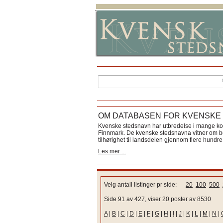
OM DATABASEN FOR KVENSKE
Kvenske stedsnavn har utbredelse i mange k
Finnmark. De kvenske stedsnavna vitner om bos
tilhørighet til landsdelen gjennom flere hundre 
Les mer ...
Velg antall listinger pr side:
20
100
500
Side 91 av 427, viser 20 poster av 8530
A
|
B
|
C
|
D
|
E
|
F
|
G
|
H
|
I
|
J
|
K
|
L
|
M
|
N
|