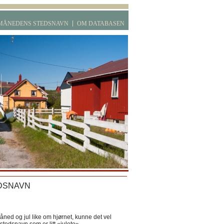
MÅNEDENS STEDSNAVN
OM DATABASEN
DSNAVN
ned og jul like om hjørnet, kunne det vel