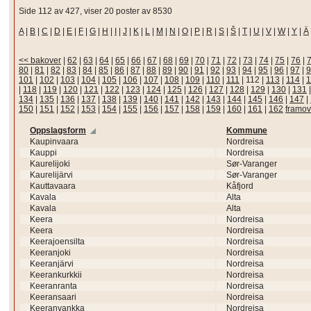
Side 112 av 427, viser 20 poster av 8530
A
|
B
|
C
|
D
|
E
|
F
|
G
|
H
|
I
|
J
|
K
|
L
|
M
|
N
|
O
|
P
|
R
|
S
|
Š
|
T
|
U
|
V
|
W
|
Y
|
Ä
<< bakover
|
62
|
63
|
64
|
65
|
66
|
67
|
68
|
69
|
70
|
71
|
72
|
73
|
74
|
75
|
76
|
80
|
81
|
82
|
83
|
84
|
85
|
86
|
87
|
88
|
89
|
90
|
91
|
92
|
93
|
94
|
95
|
96
|
97
|
9
101
|
102
|
103
|
104
|
105
|
106
|
107
|
108
|
109
|
110
|
111
|
112
|
113
|
114
|
1
|
118
|
119
|
120
|
121
|
122
|
123
|
124
|
125
|
126
|
127
|
128
|
129
|
130
|
131
134
|
135
|
136
|
137
|
138
|
139
|
140
|
141
|
142
|
143
|
144
|
145
|
146
|
147
|
150
|
151
|
152
|
153
|
154
|
155
|
156
|
157
|
158
|
159
|
160
|
161
|
162
framov
Oppslagsform
Kommune
Kaupinvaara
Nordreisa
Kauppi
Nordreisa
Kaurelijoki
Sør-Varanger
Kaurelijärvi
Sør-Varanger
Kauttavaara
Kåfjord
Kavala
Alta
Kavala
Alta
Keera
Nordreisa
Keera
Nordreisa
Keerajoensilta
Nordreisa
Keeranjoki
Nordreisa
Keeranjärvi
Nordreisa
Keerankurkkii
Nordreisa
Keeranranta
Nordreisa
Keeransaari
Nordreisa
Keeranvankka
Nordreisa