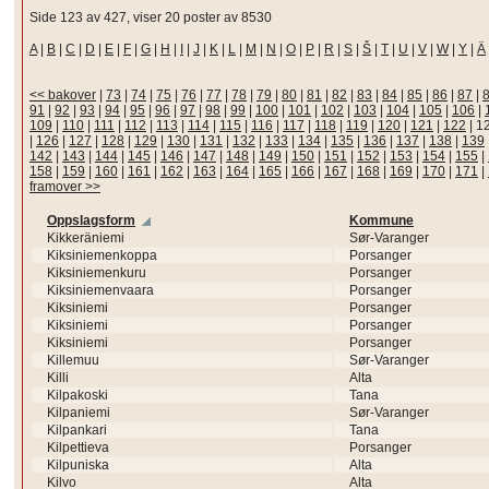
Side 123 av 427, viser 20 poster av 8530
A
|
B
|
C
|
D
|
E
|
F
|
G
|
H
|
I
|
J
|
K
|
L
|
M
|
N
|
O
|
P
|
R
|
S
|
Š
|
T
|
U
|
V
|
W
|
Y
|
Ä
<< bakover
|
73
|
74
|
75
|
76
|
77
|
78
|
79
|
80
|
81
|
82
|
83
|
84
|
85
|
86
|
87
|
91
|
92
|
93
|
94
|
95
|
96
|
97
|
98
|
99
|
100
|
101
|
102
|
103
|
104
|
105
|
106
|
109
|
110
|
111
|
112
|
113
|
114
|
115
|
116
|
117
|
118
|
119
|
120
|
121
|
122
|
1
|
126
|
127
|
128
|
129
|
130
|
131
|
132
|
133
|
134
|
135
|
136
|
137
|
138
|
139
142
|
143
|
144
|
145
|
146
|
147
|
148
|
149
|
150
|
151
|
152
|
153
|
154
|
155
|
158
|
159
|
160
|
161
|
162
|
163
|
164
|
165
|
166
|
167
|
168
|
169
|
170
|
171
|
framover >>
Oppslagsform
Kommune
Kikkeräniemi
Sør-Varanger
Kiksiniemenkoppa
Porsanger
Kiksiniemenkuru
Porsanger
Kiksiniemenvaara
Porsanger
Kiksiniemi
Porsanger
Kiksiniemi
Porsanger
Kiksiniemi
Porsanger
Killemuu
Sør-Varanger
Killi
Alta
Kilpakoski
Tana
Kilpaniemi
Sør-Varanger
Kilpankari
Tana
Kilpettieva
Porsanger
Kilpuniska
Alta
Kilvo
Alta