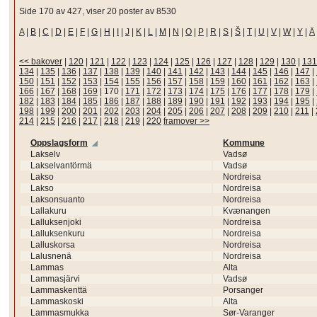
Side 170 av 427, viser 20 poster av 8530
A
|
B
|
C
|
D
|
E
|
F
|
G
|
H
|
I
|
J
|
K
|
L
|
M
|
N
|
O
|
P
|
R
|
S
|
Š
|
T
|
U
|
V
|
W
|
Y
|
Ä
<< bakover
|
120
|
121
|
122
|
123
|
124
|
125
|
126
|
127
|
128
|
129
|
130
|
131
134
|
135
|
136
|
137
|
138
|
139
|
140
|
141
|
142
|
143
|
144
|
145
|
146
|
147
|
150
|
151
|
152
|
153
|
154
|
155
|
156
|
157
|
158
|
159
|
160
|
161
|
162
|
163
|
166
|
167
|
168
|
169
|
170
|
171
|
172
|
173
|
174
|
175
|
176
|
177
|
178
|
179
|
182
|
183
|
184
|
185
|
186
|
187
|
188
|
189
|
190
|
191
|
192
|
193
|
194
|
195
|
198
|
199
|
200
|
201
|
202
|
203
|
204
|
205
|
206
|
207
|
208
|
209
|
210
|
211
|
214
|
215
|
216
|
217
|
218
|
219
|
220
framover >>
Oppslagsform
Kommune
Lakselv
Vadsø
Lakselvantörmä
Vadsø
Lakso
Nordreisa
Lakso
Nordreisa
Laksonsuanto
Nordreisa
Lallakuru
Kvænangen
Lalluksenjoki
Nordreisa
Lalluksenkuru
Nordreisa
Lalluskorsa
Nordreisa
Lalusnenä
Nordreisa
Lammas
Alta
Lammasjärvi
Vadsø
Lammaskenttä
Porsanger
Lammaskoski
Alta
Lammasmukka
Sør-Varanger