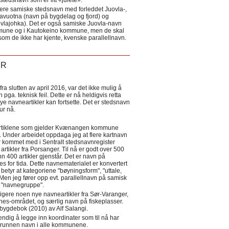
tedsnavn som er litt «julete».
ere samiske stedsnavn med forleddet Juovla-,
lavuotna (navn på bygdelag og fjord) og
ovlajohka). Det er også samiske Juovla-navn
mmune og i Kautokeino kommune, men de skal
som de ikke har kjente, kvenske parallellnavn.
ER
a slutten av april 2016, var det ikke mulig å
 pga. teknisk feil. Dette er nå heldigvis retta
nye navneartikler kan fortsette. Det er stedsnavn
 tur nå.
eartiklene som gjelder Kvænangen kommune
ler. Under arbeidet oppdaga jeg at flere kartnavn
 kommet med i Sentralt stedsnavnregister
artikler fra Porsanger. Til nå er godt over 500
nn 400 artikler gjenstår. Det er navn på
s for tida. Dette navnematerialet er konvertert
betyr at kategoriene "bøyningsform", "uttale,
Men jeg fører opp evt. parallellnavn på samisk
et "navnegruppe".
igere noen nye navneartikler fra Sør-Varanger,
s-området, og særlig navn på fiskeplasser.
i bygdebok (2010) av Alf Salangi.
ndig å legge inn koordinater som til nå har
i grunnen navn i alle kommunene.