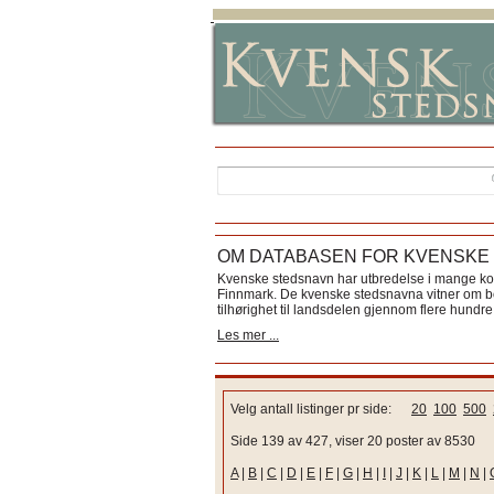
OM DATABASEN FOR KVENSKE
Kvenske stedsnavn har utbredelse i mange k
Finnmark. De kvenske stedsnavna vitner om bos
tilhørighet til landsdelen gjennom flere hundre 
Les mer ...
Velg antall listinger pr side:
20
100
500
Side 139 av 427, viser 20 poster av 8530
A
|
B
|
C
|
D
|
E
|
F
|
G
|
H
|
I
|
J
|
K
|
L
|
M
|
N
|