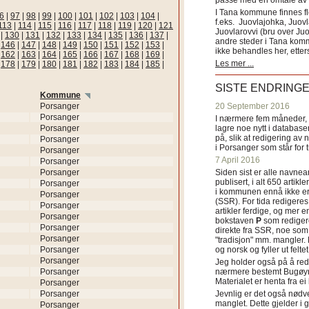
passe med en omtale av s
I Tana kommune finnes fl
6
|
97
|
98
|
99
|
100
|
101
|
102
|
103
|
104
|
f.eks. Juovlajohka, Juov
113
|
114
|
115
|
116
|
117
|
118
|
119
|
120
|
121
Juovlarovvi (bru over Ju
|
130
|
131
|
132
|
133
|
134
|
135
|
136
|
137
|
andre steder i Tana ko
|
146
|
147
|
148
|
149
|
150
|
151
|
152
|
153
|
ikke behandles her, etter
|
162
|
163
|
164
|
165
|
166
|
167
|
168
|
169
|
Les mer ...
|
178
|
179
|
180
|
181
|
182
|
183
|
184
|
185
|
SISTE ENDRING
Kommune
Porsanger
20 September 2016
Porsanger
I nærmere fem måneder, fr
Porsanger
lagre noe nytt i databasen
på, slik at redigering av 
Porsanger
i Porsanger som står for
Porsanger
7 April 2016
Porsanger
Porsanger
Siden sist er alle navn
publisert, i alt 650 artik
Porsanger
i kommunen ennå ikke er
Porsanger
(SSR). For tida redigeres 
Porsanger
artikler ferdige, og mer e
Porsanger
bokstaven
P
som redigere
Porsanger
direkte fra SSR, noe som 
Porsanger
"tradisjon" mm. mangler. 
Porsanger
og norsk og fyller ut felt
Porsanger
Jeg holder også på å red
Porsanger
nærmere bestemt Bugøyne
Materialet er henta fra e
Porsanger
Porsanger
Jevnlig er det også nødve
manglet. Dette gjelder 
Porsanger