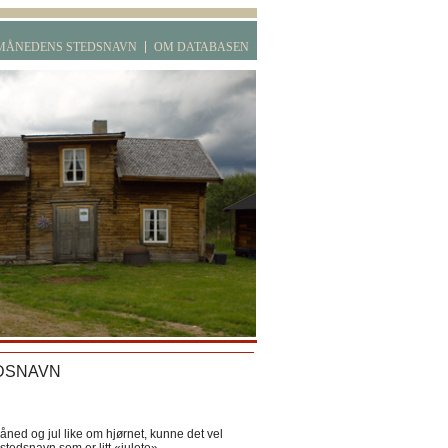
MÅNEDENS STEDSNAVN
OM DATABASEN
DSNAVN
ned og jul like om hjørnet, kunne det vel