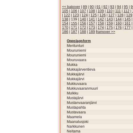
<< bakover
|
89
|
90
|
91
|
92
|
93
|
94
|
95
|
9
105
|
106
|
107
|
108
|
109
|
110
|
111
|
112
|
|
122
|
123
|
124
|
125
|
126
|
127
|
128
|
129
138
|
139
|
140
|
141
|
142
|
143
|
144
|
145
154
|
155
|
156
|
157
|
158
|
159
|
160
|
161
170
|
171
|
172
|
173
|
174
|
175
|
176
|
177
186
|
187
|
188
|
189
framover >>
Oppslagsform
Meritunturi
Mouruniemi
Mouruniemi
Mouruvaara
Mukka
Mukkajärventieva
Mukkajärvi
Mukkajärvi
Mukkuvaara
Mukkuvaaranmuuri
Mulkku
Mustajärvi
Mustanvaaranjärvi
Mustapahta
Mustavaara
Maamela
Maanalusjoki
Narkkunen
Neitama