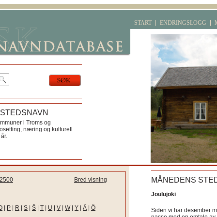
START
ENDRINGSLOGG
 STEDSNAVN
ommuner i Troms og
etting, næring og kulturell
år.
MÅNEDENS STE
2500
Bred visning
Joulujoki
O
|
P
|
R
|
S
|
Š
|
T
|
U
|
V
|
W
|
Y
|
Ä
|
Ö
Siden vi har desember må