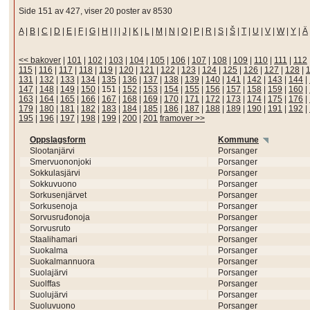
Side 151 av 427, viser 20 poster av 8530
A
|
B
|
C
|
D
|
E
|
F
|
G
|
H
|
I
|
J
|
K
|
L
|
M
|
N
|
O
|
P
|
R
|
S
|
Š
|
T
|
U
|
V
|
W
|
Y
|
Ä
<< bakover
|
101
|
102
|
103
|
104
|
105
|
106
|
107
|
108
|
109
|
110
|
111
|
112
115
|
116
|
117
|
118
|
119
|
120
|
121
|
122
|
123
|
124
|
125
|
126
|
127
|
128
|
131
|
132
|
133
|
134
|
135
|
136
|
137
|
138
|
139
|
140
|
141
|
142
|
143
|
144
|
147
|
148
|
149
|
150
|
151
|
152
|
153
|
154
|
155
|
156
|
157
|
158
|
159
|
160
|
163
|
164
|
165
|
166
|
167
|
168
|
169
|
170
|
171
|
172
|
173
|
174
|
175
|
176
|
179
|
180
|
181
|
182
|
183
|
184
|
185
|
186
|
187
|
188
|
189
|
190
|
191
|
192
|
195
|
196
|
197
|
198
|
199
|
200
|
201
framover >>
Oppslagsform
Kommune
Slootanjärvi
Porsanger
Smervuononjoki
Porsanger
Sokkulasjärvi
Porsanger
Sokkuvuono
Porsanger
Sorkusenjärvet
Porsanger
Sorkusenoja
Porsanger
Sorvusruđonoja
Porsanger
Sorvusruto
Porsanger
Staalihamari
Porsanger
Suokalma
Porsanger
Suokalmannuora
Porsanger
Suolajärvi
Porsanger
Suolffas
Porsanger
Suolujärvi
Porsanger
Suoluvuono
Porsanger