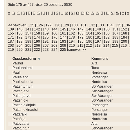
Side 175 av 427, viser 20 poster av 8530
A
|
B
|
C
|
D
|
E
|
F
|
G
|
H
|
I
|
J
|
K
|
L
|
M
|
N
|
O
|
P
|
R
|
S
|
Š
|
T
|
U
|
V
|
W
|
Y
|
Ä
<< bakover
|
125
|
126
|
127
|
128
|
129
|
130
|
131
|
132
|
133
|
134
|
135
|
136
139
|
140
|
141
|
142
|
143
|
144
|
145
|
146
|
147
|
148
|
149
|
150
|
151
|
152
|
155
|
156
|
157
|
158
|
159
|
160
|
161
|
162
|
163
|
164
|
165
|
166
|
167
|
168
|
171
|
172
|
173
|
174
|
175
|
176
|
177
|
178
|
179
|
180
|
181
|
182
|
183
|
184
|
187
|
188
|
189
|
190
|
191
|
192
|
193
|
194
|
195
|
196
|
197
|
198
|
199
|
200
|
203
|
204
|
205
|
206
|
207
|
208
|
209
|
210
|
211
|
212
|
213
|
214
|
215
|
216
|
219
|
220
|
221
|
222
|
223
|
224
|
225
framover >>
Oppslagsform
Kommune
Paunu
Alta
Paulunniemi
Tana
Pauli
Nordreisa
Paulajärvi
Porsanger
Paukkahoola
Nordreisa
Patteritunturi
Sør-Varanger
Patterijärvi
Sør-Varanger
Patterijärvet
Sør-Varanger
Patterijoki
Sør-Varanger
Pattarliekinjoki
Porsanger
Pattarliekinautsi
Porsanger
Pattaraiki
Nordreisa
Patoäijä
Nordreisa
Patovaara
Alta
Patotunturi
Sør-Varanger