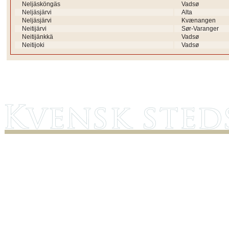
Neljäsköngäs
Vadsø
Neljäsjärvi
Alta
Neljäsjärvi
Kvænangen
Neitijärvi
Sør-Varanger
Neitijänkkä
Vadsø
Neitijoki
Vadsø