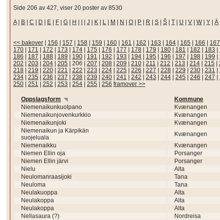
Side 206 av 427, viser 20 poster av 8530
A
|
B
|
C
|
D
|
E
|
F
|
G
|
H
|
I
|
J
|
K
|
L
|
M
|
N
|
O
|
P
|
R
|
S
|
Š
|
T
|
U
|
V
|
W
|
Y
|
Ä
<< bakover
|
156
|
157
|
158
|
159
|
160
|
161
|
162
|
163
|
164
|
165
|
166
|
167
170
|
171
|
172
|
173
|
174
|
175
|
176
|
177
|
178
|
179
|
180
|
181
|
182
|
183
|
186
|
187
|
188
|
189
|
190
|
191
|
192
|
193
|
194
|
195
|
196
|
197
|
198
|
199
|
202
|
203
|
204
|
205
|
206
|
207
|
208
|
209
|
210
|
211
|
212
|
213
|
214
|
215
|
218
|
219
|
220
|
221
|
222
|
223
|
224
|
225
|
226
|
227
|
228
|
229
|
230
|
231
|
234
|
235
|
236
|
237
|
238
|
239
|
240
|
241
|
242
|
243
|
244
|
245
|
246
|
247
|
250
|
251
|
252
|
253
|
254
|
255
|
256
framover >>
Oppslagsform
Kommune
Niemenaikunkuolpano
Kvænangen
Niemenaikunjovenkurkkio
Kvænangen
Niemenaikunjoki
Kvænangen
Niemenaikun ja Kärpikän
Kvænangen
suojeluala
Niemenaikku
Kvænangen
Niemen Ellin oja
Porsanger
Niemen Ellin järvi
Porsanger
Nielu
Alta
Neulomanraasijoki
Tana
Neuloma
Tana
Neulakuoppa
Alta
Neulakoppa
Alta
Neulakoppa
Alta
Nellasaura (?)
Nordreisa