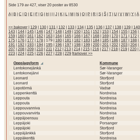
Side 179 av 427, viser 20 poster av 8530
A
|
B
|
C
|
D
|
E
|
F
|
G
|
H
|
I
|
J
|
K
|
L
|
M
|
N
|
O
|
P
|
R
|
S
|
Š
|
T
|
U
|
V
|
W
|
Y
|
Ä
<< bakover
|
129
|
130
|
131
|
132
|
133
|
134
|
135
|
136
|
137
|
138
|
139
|
140
143
|
144
|
145
|
146
|
147
|
148
|
149
|
150
|
151
|
152
|
153
|
154
|
155
|
156
|
159
|
160
|
161
|
162
|
163
|
164
|
165
|
166
|
167
|
168
|
169
|
170
|
171
|
172
|
175
|
176
|
177
|
178
|
179
|
180
|
181
|
182
|
183
|
184
|
185
|
186
|
187
|
188
|
191
|
192
|
193
|
194
|
195
|
196
|
197
|
198
|
199
|
200
|
201
|
202
|
203
|
204
|
207
|
208
|
209
|
210
|
211
|
212
|
213
|
214
|
215
|
216
|
217
|
218
|
219
|
220
|
223
|
224
|
225
|
226
|
227
|
228
|
229
framover >>
Oppslagsform
Kommune
Lentokonejänkä
Sør-Varanger
Lentokonejärvi
Sør-Varanger
Leonard
Storfjord
Leonard
Storfjord
Lepotörmä
Vadsø
Leppenkenttä
Nordreisa
Leppouta
Nordreisa
Leppouta
Nordreisa
Leppouvanniva
Nordreisa
Leppouvanvirta
Nordreisa
Leppäjoensuu
Storfjord
Leppäjoki
Porsanger
Leppäjoki
Storfjord
Leppäjänkkä
Storfjord
Leppäkenttä
Nordreisa