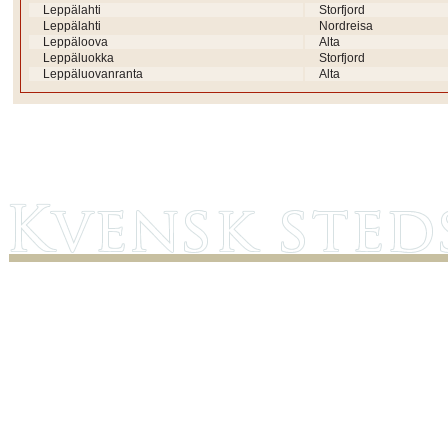
Leppälahti
Storfjord
Leppälahti
Nordreisa
Leppäloova
Alta
Leppäluokka
Storfjord
Leppäluovanranta
Alta