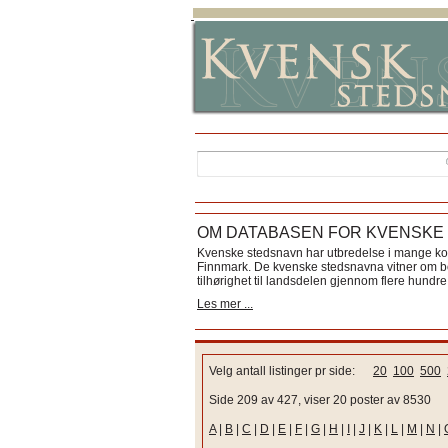
OM DATABASEN FOR KVENSKE
Kvenske stedsnavn har utbredelse i mange k
Finnmark. De kvenske stedsnavna vitner om bos
tilhørighet til landsdelen gjennom flere hundre 
Les mer ...
Velg antall listinger pr side:
20
100
500
Side 209 av 427, viser 20 poster av 8530
A
|
B
|
C
|
D
|
E
|
F
|
G
|
H
|
I
|
J
|
K
|
L
|
M
|
N
|