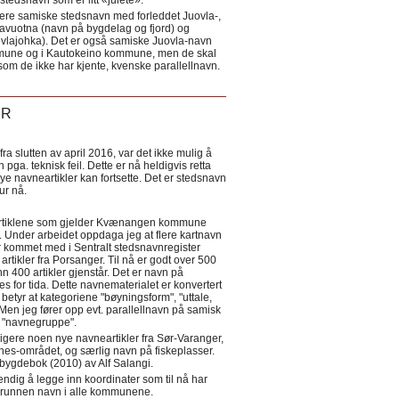
tedsnavn som er litt «julete».
ere samiske stedsnavn med forleddet Juovla-,
lavuotna (navn på bygdelag og fjord) og
ovlajohka). Det er også samiske Juovla-navn
mmune og i Kautokeino kommune, men de skal
som de ikke har kjente, kvenske parallellnavn.
ER
a slutten av april 2016, var det ikke mulig å
 pga. teknisk feil. Dette er nå heldigvis retta
nye navneartikler kan fortsette. Det er stedsnavn
 tur nå.
eartiklene som gjelder Kvænangen kommune
ler. Under arbeidet oppdaga jeg at flere kartnavn
 kommet med i Sentralt stedsnavnregister
artikler fra Porsanger. Til nå er godt over 500
nn 400 artikler gjenstår. Det er navn på
s for tida. Dette navnematerialet er konvertert
betyr at kategoriene "bøyningsform", "uttale,
Men jeg fører opp evt. parallellnavn på samisk
et "navnegruppe".
igere noen nye navneartikler fra Sør-Varanger,
s-området, og særlig navn på fiskeplasser.
i bygdebok (2010) av Alf Salangi.
ndig å legge inn koordinater som til nå har
i grunnen navn i alle kommunene.