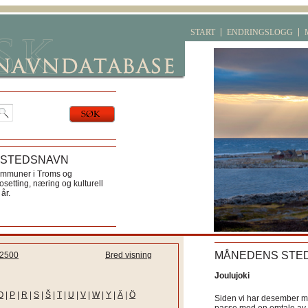
START
ENDRINGSLOGG
 STEDSNAVN
ommuner i Troms og
etting, næring og kulturell
år.
MÅNEDENS STE
2500
Bred visning
Joulujoki
O
|
P
|
R
|
S
|
Š
|
T
|
U
|
V
|
W
|
Y
|
Ä
|
Ö
Siden vi har desember må