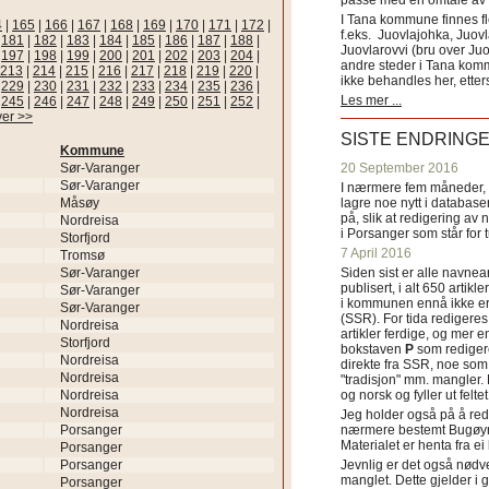
passe med en omtale av s
I Tana kommune finnes fl
4
|
165
|
166
|
167
|
168
|
169
|
170
|
171
|
172
|
f.eks. Juovlajohka, Juov
|
181
|
182
|
183
|
184
|
185
|
186
|
187
|
188
|
Juovlarovvi (bru over Ju
|
197
|
198
|
199
|
200
|
201
|
202
|
203
|
204
|
andre steder i Tana ko
213
|
214
|
215
|
216
|
217
|
218
|
219
|
220
|
ikke behandles her, etter
|
229
|
230
|
231
|
232
|
233
|
234
|
235
|
236
|
Les mer ...
|
245
|
246
|
247
|
248
|
249
|
250
|
251
|
252
|
ver >>
SISTE ENDRING
Kommune
Sør-Varanger
20 September 2016
Sør-Varanger
I nærmere fem måneder, fr
Måsøy
lagre noe nytt i databasen
på, slik at redigering av 
Nordreisa
i Porsanger som står for
Storfjord
7 April 2016
Tromsø
Sør-Varanger
Siden sist er alle navn
publisert, i alt 650 artik
Sør-Varanger
i kommunen ennå ikke er
Sør-Varanger
(SSR). For tida redigeres 
Nordreisa
artikler ferdige, og mer e
Storfjord
bokstaven
P
som redigere
Nordreisa
direkte fra SSR, noe som 
Nordreisa
"tradisjon" mm. mangler. 
Nordreisa
og norsk og fyller ut felt
Nordreisa
Jeg holder også på å red
Porsanger
nærmere bestemt Bugøyne
Materialet er henta fra e
Porsanger
Porsanger
Jevnlig er det også nødve
manglet. Dette gjelder 
Porsanger