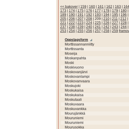
<< bakover
|
159
|
160
|
161
|
162
|
163
|
16
173
|
174
|
175
|
176
|
177
|
178
|
179
|
180
189
|
190
|
191
|
192
|
193
|
194
|
195
|
196
205
|
206
|
207
|
208
|
209
|
210
|
211
|
212
|
221
|
222
|
223
|
224
|
225
|
226
|
227
|
228
237
|
238
|
239
|
240
|
241
|
242
|
243
|
244
253
|
254
|
255
|
256
|
257
|
258
|
259
framo
Oppslagsform
Morttissannanniitty
Morttissanta
Moseija
Moskanpahta
Moski
Moskivuono
Moskovanjärvi
Moskovanlampi
Moskovanvaara
Moskujoki
Moskukaisa
Moskukaisa
Moskutaali
Moskuvaara
Moskuvankka
Mourujänkkä
Mouruniemi
Mouruniemi
Mourusokka