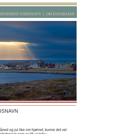
MÅNEDENS STEDSNAVN
OM DATABASEN
DSNAVN
ned og jul like om hjørnet, kunne det vel