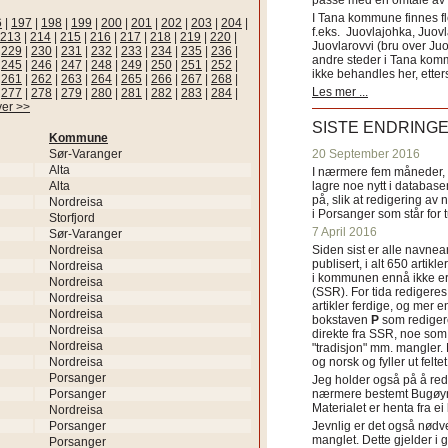
passe med en omtale av s
I Tana kommune finnes fl
6
|
197
|
198
|
199
|
200
|
201
|
202
|
203
|
204
|
f.eks. Juovlajohka, Juov
213
|
214
|
215
|
216
|
217
|
218
|
219
|
220
|
Juovlarovvi (bru over Ju
|
229
|
230
|
231
|
232
|
233
|
234
|
235
|
236
|
andre steder i Tana ko
|
245
|
246
|
247
|
248
|
249
|
250
|
251
|
252
|
ikke behandles her, etter
|
261
|
262
|
263
|
264
|
265
|
266
|
267
|
268
|
Les mer ...
|
277
|
278
|
279
|
280
|
281
|
282
|
283
|
284
|
ver >>
SISTE ENDRING
Kommune
Sør-Varanger
20 September 2016
Alta
I nærmere fem måneder, fr
Alta
lagre noe nytt i databasen
på, slik at redigering av 
Nordreisa
i Porsanger som står for
Storfjord
7 April 2016
Sør-Varanger
Nordreisa
Siden sist er alle navn
publisert, i alt 650 artik
Nordreisa
i kommunen ennå ikke er
Nordreisa
(SSR). For tida redigeres 
Nordreisa
artikler ferdige, og mer e
Nordreisa
bokstaven
P
som redigere
Nordreisa
direkte fra SSR, noe som 
Nordreisa
"tradisjon" mm. mangler. 
Nordreisa
og norsk og fyller ut felt
Porsanger
Jeg holder også på å red
Porsanger
nærmere bestemt Bugøyne
Materialet er henta fra e
Nordreisa
Porsanger
Jevnlig er det også nødve
manglet. Dette gjelder 
Porsanger