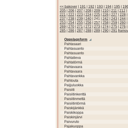
<< bakover
|
191
|
192
|
193
|
194
|
195
|
19
205
|
206
|
207
|
208
|
209
|
210
|
211
|
212
|
221
|
222
|
223
|
224
|
225
|
226
|
227
|
228
237
|
238
|
239
|
240
|
241
|
242
|
243
|
244
253
|
254
|
255
|
256
|
257
|
258
|
259
|
260
269
|
270
|
271
|
272
|
273
|
274
|
275
|
276
285
|
286
|
287
|
288
|
289
|
290
|
291
framo
Oppslagsform
Pahtasaari
Pahtasuanto
Pahtasuanto
Pahtatieva
Pahtatörmä
Pahtavaara
Pahtavaara
Pahtavankka
Pahtouta
Paijjuluokka
Paisiiti
Paisiitinkenttä
Paisiitinmettä
Paisiitintörmä
Paiskijänkkä
Paiskikoppa
Paiskinjärvi
Paivuruto
Pajakuoppa