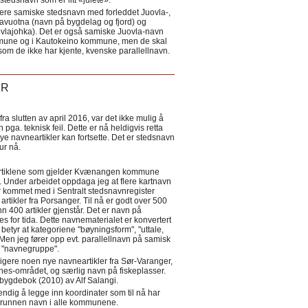
tedsnavn som er litt «julete».
ere samiske stedsnavn med forleddet Juovla-,
lavuotna (navn på bygdelag og fjord) og
ovlajohka). Det er også samiske Juovla-navn
mmune og i Kautokeino kommune, men de skal
som de ikke har kjente, kvenske parallellnavn.
ER
a slutten av april 2016, var det ikke mulig å
 pga. teknisk feil. Dette er nå heldigvis retta
nye navneartikler kan fortsette. Det er stedsnavn
 tur nå.
eartiklene som gjelder Kvænangen kommune
ler. Under arbeidet oppdaga jeg at flere kartnavn
 kommet med i Sentralt stedsnavnregister
artikler fra Porsanger. Til nå er godt over 500
nn 400 artikler gjenstår. Det er navn på
s for tida. Dette navnematerialet er konvertert
betyr at kategoriene "bøyningsform", "uttale,
Men jeg fører opp evt. parallellnavn på samisk
et "navnegruppe".
igere noen nye navneartikler fra Sør-Varanger,
s-området, og særlig navn på fiskeplasser.
i bygdebok (2010) av Alf Salangi.
ndig å legge inn koordinater som til nå har
i grunnen navn i alle kommunene.