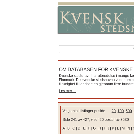
OM DATABASEN FOR KVENSKE
Kvenske stedsnavn har utbredelse i mange k
Finnmark. De kvenske stedsnavna vitner om bos
tilhørighet til landsdelen gjennom flere hundre 
Les mer ...
Velg antall listinger pr side:
20
100
500
Side 241 av 427, viser 20 poster av 8530
A
|
B
|
C
|
D
|
E
|
F
|
G
|
H
|
I
|
J
|
K
|
L
|
M
|
N
|