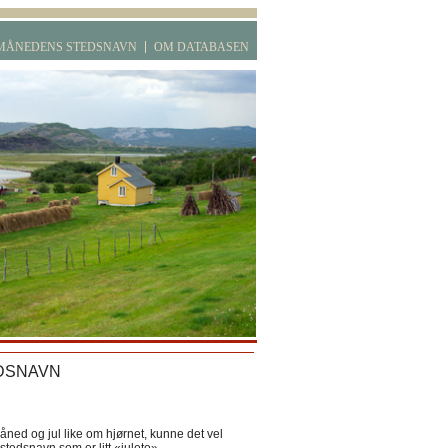
MÅNEDENS STEDSNAVN
OM DATABASEN
DSNAVN
ned og jul like om hjørnet, kunne det vel