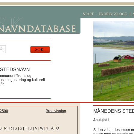
START
ENDRINGSLOGG
 STEDSNAVN
ommuner i Troms og
etting, næring og kulturell
år.
MÅNEDENS STE
2500
Bred visning
Joulujoki
O
|
P
|
R
|
S
|
Š
|
T
|
U
|
V
|
W
|
Y
|
Ä
|
Ö
Siden vi har desember må