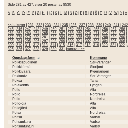
Side 281 av 427, viser 20 poster av 8530
A
|
B
|
C
|
D
|
E
|
F
|
G
|
H
|
I
|
J
|
K
|
L
|
M
|
N
|
O
|
P
|
R
|
S
|
Š
|
T
|
U
|
V
|
W
|
Y
|
Ä
<< bakover
|
231
|
232
|
233
|
234
|
235
|
236
|
237
|
238
|
239
|
240
|
241
|
242
245
|
246
|
247
|
248
|
249
|
250
|
251
|
252
|
253
|
254
|
255
|
256
|
257
|
258
|
261
|
262
|
263
|
264
|
265
|
266
|
267
|
268
|
269
|
270
|
271
|
272
|
273
|
274
|
277
|
278
|
279
|
280
|
281
|
282
|
283
|
284
|
285
|
286
|
287
|
288
|
289
|
290
|
293
|
294
|
295
|
296
|
297
|
298
|
299
|
300
|
301
|
302
|
303
|
304
|
305
|
306
|
309
|
310
|
311
|
312
|
313
|
314
|
315
|
316
|
317
|
318
|
319
|
320
|
321
|
322
|
325
|
326
|
327
|
328
|
329
|
330
|
331
framover >>
Oppslagsform
Kommune
Poikkispuolinen
Sør-Varanger
Poikkitörmät
Storfjord
Poikkivaara
Kvænangen
Pokkuoivi
Sør-Varanger
Poksa
Tana
Polakenttä
Lyngen
Pollo
Alta
Pollo
Nordreisa
Pollo
Nordreisa
Pollo-oja
Alta
Pollojärvi
Alta
Polsa
Nordreisa
Poltsu
Vadsø
Poltsunkuru
Vadsø
Poltsuntunturi
Vadsø