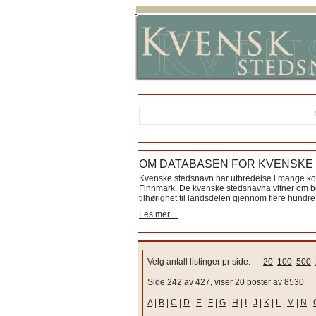
OM DATABASEN FOR KVENSKE
Kvenske stedsnavn har utbredelse i mange k
Finnmark. De kvenske stedsnavna vitner om bos
tilhørighet til landsdelen gjennom flere hundre 
Les mer ...
Velg antall listinger pr side:
20
100
500
Side 242 av 427, viser 20 poster av 8530
A
|
B
|
C
|
D
|
E
|
F
|
G
|
H
|
I
|
J
|
K
|
L
|
M
|
N
|