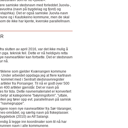
tedsnavn som er litt «julete».
ere samiske stedsnavn med forleddet Juovla-,
lavuotna (navn på bygdelag og fjord) og
ovlajohka). Det er også samiske Juovla-navn
mmune og i Kautokeino kommune, men de skal
som de ikke har kjente, kvenske parallellnavn.
ER
a slutten av april 2016, var det ikke mulig å
 pga. teknisk feil. Dette er nå heldigvis retta
nye navneartikler kan fortsette. Det er stedsnavn
 tur nå.
eartiklene som gjelder Kvænangen kommune
ler. Under arbeidet oppdaga jeg at flere kartnavn
 kommet med i Sentralt stedsnavnregister
artikler fra Porsanger. Til nå er godt over 500
nn 400 artikler gjenstår. Det er navn på
s for tida. Dette navnematerialet er konvertert
betyr at kategoriene "bøyningsform", "uttale,
Men jeg fører opp evt. parallellnavn på samisk
et "navnegruppe".
igere noen nye navneartikler fra Sør-Varanger,
s-området, og særlig navn på fiskeplasser.
i bygdebok (2010) av Alf Salangi.
ndig å legge inn koordinater som til nå har
i grunnen navn i alle kommunene.