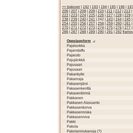
<< bakover
|
192
|
193
|
194
|
195
|
196
|
19
206
|
207
|
208
|
209
|
210
|
211
|
212
|
213
|
222
|
223
|
224
|
225
|
226
|
227
|
228
|
229
238
|
239
|
240
|
241
|
242
|
243
|
244
|
245
254
|
255
|
256
|
257
|
258
|
259
|
260
|
261
270
|
271
|
272
|
273
|
274
|
275
|
276
|
277
286
|
287
|
288
|
289
|
290
|
291
|
292
framo
Oppslagsform
Pajaluokka
Pajanstaffu
Pajaruto
Pajujänkkä
Pajusaari
Pajusaari
Pakankylki
Pakanraja
Pakasenjärvi
Pakasenkenttä
Pakasentörmä
Pakkanen
Pakkasen Alasuanto
Pakkasenkorva
Pakkasenniska
Pakkasenniva
Pakki
Pakola
Pakolanmukanoja (?)