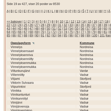
Side 19 av 427, viser 20 poster av 8530
A
|
B
|
C
|
D
|
E
|
F
|
G
|
H
|
I
|
J
|
K
|
L
|
M
|
N
|
O
|
P
|
R
|
S
|
Š
|
T
|
U
|
V
|
W
|
Y
|
Ä
<< bakover
|
1
|
2
|
3
|
4
|
5
|
6
|
7
|
8
|
9
|
10
|
11
|
12
|
13
|
14
|
15
|
16
|
17
|
18
|
22
|
23
|
24
|
25
|
26
|
27
|
28
|
29
|
30
|
31
|
32
|
33
|
34
|
35
|
36
|
37
|
38
|
39
|
4
43
|
44
|
45
|
46
|
47
|
48
|
49
|
50
|
51
|
52
|
53
|
54
|
55
|
56
|
57
|
58
|
59
|
60
|
6
64
|
65
|
66
|
67
|
68
|
69
|
70
|
71
|
72
|
73
|
74
|
75
|
76
|
77
|
78
|
79
|
80
|
81
|
8
85
|
86
|
87
|
88
|
89
|
90
|
91
|
92
|
93
|
94
|
95
|
96
|
97
|
98
|
99
|
100
|
101
fra
Oppslagsform
Kommune
Vinnelys
Nordreisa
Vinnelyksensaari
Nordreisa
Vinnelyksenniva
Nordreisa
Vinnelyksenniitty
Nordreisa
Vinnelyksenmukka
Nordreisa
Vinnelyksenmukka
Nordreisa
Viltunkurujärvi
Vardø
Villenniitty
Vadsø
Viljami
Storfjord
Viktorin Sulvaara
Vadsø
Viipurinkivi
Storfjord
Viinikka
Vadsø
Viinikantunturi
Vadsø
Viinikanniityt
Vadsø
Viinijärvi
Vadsø
Viinijärvenoja
Vadsø
Viinijärvenlakso
Vadsø