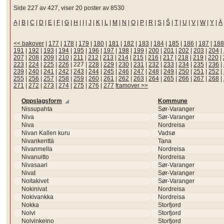
Side 227 av 427, viser 20 poster av 8530
A
|
B
|
C
|
D
|
E
|
F
|
G
|
H
|
I
|
J
|
K
|
L
|
M
|
N
|
O
|
P
|
R
|
S
|
Š
|
T
|
U
|
V
|
W
|
Y
|
Ä
<< bakover
|
177
|
178
|
179
|
180
|
181
|
182
|
183
|
184
|
185
|
186
|
187
|
188
191
|
192
|
193
|
194
|
195
|
196
|
197
|
198
|
199
|
200
|
201
|
202
|
203
|
204
|
207
|
208
|
209
|
210
|
211
|
212
|
213
|
214
|
215
|
216
|
217
|
218
|
219
|
220
|
223
|
224
|
225
|
226
|
227
|
228
|
229
|
230
|
231
|
232
|
233
|
234
|
235
|
236
|
239
|
240
|
241
|
242
|
243
|
244
|
245
|
246
|
247
|
248
|
249
|
250
|
251
|
252
|
255
|
256
|
257
|
258
|
259
|
260
|
261
|
262
|
263
|
264
|
265
|
266
|
267
|
268
|
271
|
272
|
273
|
274
|
275
|
276
|
277
framover >>
Oppslagsform
Kommune
Nissupahta
Sør-Varanger
Niva
Sør-Varanger
Niva
Nordreisa
Nivan Kallen kuru
Vadsø
Nivankenttä
Tana
Nivanmella
Nordreisa
Nivanuitto
Nordreisa
Nivasaari
Sør-Varanger
Nivat
Sør-Varanger
Noitakivet
Sør-Varanger
Nokinivat
Nordreisa
Nokivankka
Nordreisa
Nokka
Storfjord
Nolvi
Storfjord
Nolvinkeino
Storfjord