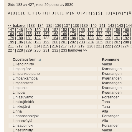
Side 183 av 427, viser 20 poster av 8530
A
|
B
|
C
|
D
|
E
|
F
|
G
|
H
|
I
|
J
|
K
|
L
|
M
|
N
|
O
|
P
|
R
|
S
|
Š
|
T
|
U
|
V
|
W
|
Y
|
Ä
<< bakover
|
133
|
134
|
135
|
136
|
137
|
138
|
139
|
140
|
141
|
142
|
143
|
144
147
|
148
|
149
|
150
|
151
|
152
|
153
|
154
|
155
|
156
|
157
|
158
|
159
|
160
|
163
|
164
|
165
|
166
|
167
|
168
|
169
|
170
|
171
|
172
|
173
|
174
|
175
|
176
|
179
|
180
|
181
|
182
|
183
|
184
|
185
|
186
|
187
|
188
|
189
|
190
|
191
|
192
|
195
|
196
|
197
|
198
|
199
|
200
|
201
|
202
|
203
|
204
|
205
|
206
|
207
|
208
|
211
|
212
|
213
|
214
|
215
|
216
|
217
|
218
|
219
|
220
|
221
|
222
|
223
|
224
|
227
|
228
|
229
|
230
|
231
|
232
|
233
framover >>
Oppslagsform
Kommune
Lillenginniitty
Vadsø
Limpanjärvi
Kvænangen
Limpankuolpano
Kvænangen
Limpankämppä
Kvænangen
Limpanmettä
Kvænangen
Limpantie
Kvænangen
Limppa
Kvænangen
Linjasuvanto
Porsanger
Linkkujänkkä
Tana
Linkkujärvi
Tana
Linna
Alta
Linnansappirjoki
Porsanger
Linnanväylä
Alta
Linsappirjoki
Porsanger
Linsetinniitty
Vadsø