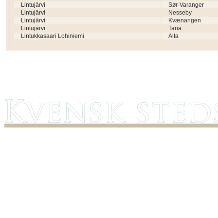
Lintujärvi
Sør-Varanger
Lintujärvi
Nesseby
Lintujärvi
Kvænangen
Lintujärvi
Tana
Lintukkasaari Lohiniemi
Alta