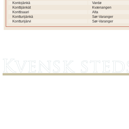
Kontojänkä
Vardø
Konttijänkät
Kvænangen
Konttisaari
Alta
Kontturijänkä
Sør-Varanger
Kontturijärvi
Sør-Varanger