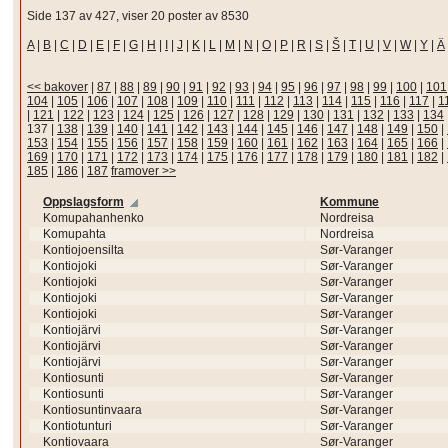
Side 137 av 427, viser 20 poster av 8530
A
|
B
|
C
|
D
|
E
|
F
|
G
|
H
|
I
|
J
|
K
|
L
|
M
|
N
|
O
|
P
|
R
|
S
|
Š
|
T
|
U
|
V
|
W
|
Y
|
Ä
<< bakover
|
87
|
88
|
89
|
90
|
91
|
92
|
93
|
94
|
95
|
96
|
97
|
98
|
99
|
100
|
101
104
|
105
|
106
|
107
|
108
|
109
|
110
|
111
|
112
|
113
|
114
|
115
|
116
|
117
|
1
|
121
|
122
|
123
|
124
|
125
|
126
|
127
|
128
|
129
|
130
|
131
|
132
|
133
|
134
137
|
138
|
139
|
140
|
141
|
142
|
143
|
144
|
145
|
146
|
147
|
148
|
149
|
150
|
153
|
154
|
155
|
156
|
157
|
158
|
159
|
160
|
161
|
162
|
163
|
164
|
165
|
166
|
169
|
170
|
171
|
172
|
173
|
174
|
175
|
176
|
177
|
178
|
179
|
180
|
181
|
182
|
185
|
186
|
187
framover >>
Oppslagsform
Kommune
Komupahanhenko
Nordreisa
Komupahta
Nordreisa
Kontiojoensilta
Sør-Varanger
Kontiojoki
Sør-Varanger
Kontiojoki
Sør-Varanger
Kontiojoki
Sør-Varanger
Kontiojoki
Sør-Varanger
Kontiojärvi
Sør-Varanger
Kontiojärvi
Sør-Varanger
Kontiojärvi
Sør-Varanger
Kontiosunti
Sør-Varanger
Kontiosunti
Sør-Varanger
Kontiosuntinvaara
Sør-Varanger
Kontiotunturi
Sør-Varanger
Kontiovaara
Sør-Varanger