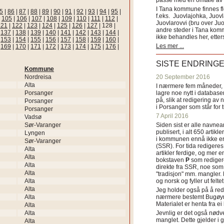
passe med en omtale av s
I Tana kommune finnes fl
5
|
86
|
87
|
88
|
89
|
90
|
91
|
92
|
93
|
94
|
95
|
f.eks. Juovlajohka, Juov
|
105
|
106
|
107
|
108
|
109
|
110
|
111
|
112
|
Juovlarovvi (bru over Ju
121
|
122
|
123
|
124
|
125
|
126
|
127
|
128
|
andre steder i Tana ko
|
137
|
138
|
139
|
140
|
141
|
142
|
143
|
144
|
ikke behandles her, etter
|
153
|
154
|
155
|
156
|
157
|
158
|
159
|
160
|
Les mer ...
|
169
|
170
|
171
|
172
|
173
|
174
|
175
|
176
|
SISTE ENDRING
Kommune
Nordreisa
20 September 2016
Alta
I nærmere fem måneder, fr
Porsanger
lagre noe nytt i databasen
på, slik at redigering av 
Porsanger
i Porsanger som står for
Porsanger
7 April 2016
Vadsø
Sør-Varanger
Siden sist er alle navn
publisert, i alt 650 artik
Lyngen
i kommunen ennå ikke er
Sør-Varanger
(SSR). For tida redigeres 
Alta
artikler ferdige, og mer e
Alta
bokstaven
P
som redigere
Alta
direkte fra SSR, noe som 
Alta
"tradisjon" mm. mangler. 
Alta
og norsk og fyller ut felt
Alta
Jeg holder også på å red
Alta
nærmere bestemt Bugøyne
Materialet er henta fra e
Alta
Alta
Jevnlig er det også nødve
manglet. Dette gjelder 
Alta