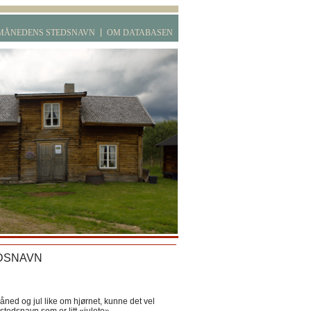
MÅNEDENS STEDSNAVN
OM DATABASEN
DSNAVN
ned og jul like om hjørnet, kunne det vel