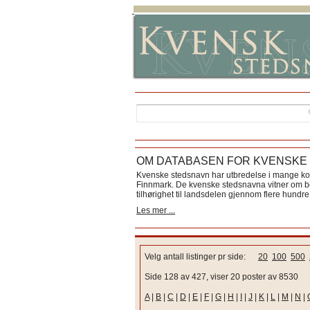
OM DATABASEN FOR KVENSKE
Kvenske stedsnavn har utbredelse i mange k
Finnmark. De kvenske stedsnavna vitner om bos
tilhørighet til landsdelen gjennom flere hundre 
Les mer ...
Velg antall listinger pr side:
20
100
500
Side 128 av 427, viser 20 poster av 8530
A
|
B
|
C
|
D
|
E
|
F
|
G
|
H
|
I
|
J
|
K
|
L
|
M
|
N
|