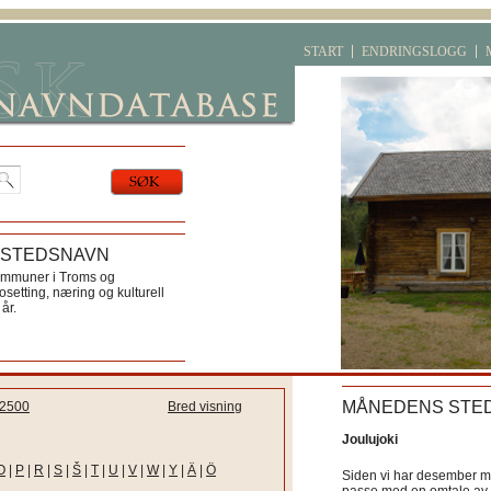
START
ENDRINGSLOGG
 STEDSNAVN
ommuner i Troms og
etting, næring og kulturell
år.
MÅNEDENS STE
2500
Bred visning
Joulujoki
O
|
P
|
R
|
S
|
Š
|
T
|
U
|
V
|
W
|
Y
|
Ä
|
Ö
Siden vi har desember må