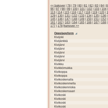
<< bakover
|
78
|
79
|
80
|
81
|
82
|
83
|
84
|
8
96
|
97
|
98
|
99
|
100
|
101
|
102
|
103
|
104
113
|
114
|
115
|
116
|
117
|
118
|
119
|
120
|
129
|
130
|
131
|
132
|
133
|
134
|
135
|
136
145
|
146
|
147
|
148
|
149
|
150
|
151
|
152
161
|
162
|
163
|
164
|
165
|
166
|
167
|
168
177
|
178
framover >>
Oppslagsform
Kivijoki
Kivijänkkä
Kivijärvi
Kivijärvi
Kivijärvi
Kivijärvi
Kivijärvi
Kivikku
Kivikkömukka
Kivikoppa
Kivikoppa
Kivikoskenalla
Kivikoskenmella
Kivikoskenniska
Kivikoskensaari
Kivikoski
Kivikoski
Kivikoski
Kivikoski