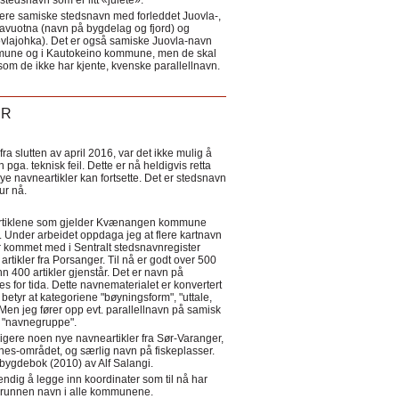
tedsnavn som er litt «julete».
ere samiske stedsnavn med forleddet Juovla-,
lavuotna (navn på bygdelag og fjord) og
ovlajohka). Det er også samiske Juovla-navn
mmune og i Kautokeino kommune, men de skal
som de ikke har kjente, kvenske parallellnavn.
ER
a slutten av april 2016, var det ikke mulig å
 pga. teknisk feil. Dette er nå heldigvis retta
nye navneartikler kan fortsette. Det er stedsnavn
 tur nå.
eartiklene som gjelder Kvænangen kommune
ler. Under arbeidet oppdaga jeg at flere kartnavn
 kommet med i Sentralt stedsnavnregister
artikler fra Porsanger. Til nå er godt over 500
nn 400 artikler gjenstår. Det er navn på
s for tida. Dette navnematerialet er konvertert
betyr at kategoriene "bøyningsform", "uttale,
Men jeg fører opp evt. parallellnavn på samisk
et "navnegruppe".
igere noen nye navneartikler fra Sør-Varanger,
s-området, og særlig navn på fiskeplasser.
i bygdebok (2010) av Alf Salangi.
ndig å legge inn koordinater som til nå har
i grunnen navn i alle kommunene.